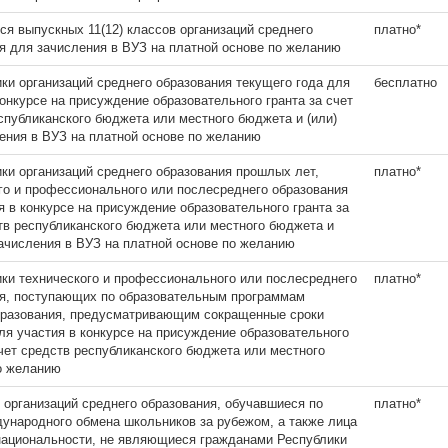
я выпускных 11(12) классов организаций среднего
платно*
я для зачисления в ВУЗ на платной основе по желанию
ики организаций среднего образования текущего года для
бесплатно
конкурсе на присуждение образовательного гранта за счет
спубликанского бюджета или местного бюджета и (или)
ения в ВУЗ на платной основе по желанию
ики организаций среднего образования прошлых лет,
платно*
го и профессионального или послесреднего образования
я в конкурсе на присуждение образовательного гранта за
тв республиканского бюджета или местного бюджета и
зачисления в ВУЗ на платной основе по желанию
ики технического и профессионального или послесреднего
платно*
я, поступающих по образовательным программам
бразования, предусматривающим сокращенные сроки
ля участия в конкурсе на присуждение образовательного
счет средств республиканского бюджета или местного
о желанию
 организаций среднего образования, обучавшиеся по
платно*
ународного обмена школьников за рубежом, а также лица
национальности, не являющиеся гражданами Республики