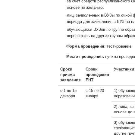
за счет средств республиканского 
основе по желанию;
лиц, зачисленных в ВУЗы по очной 
периода для зачисления в ВУЗ на пл
обучающихся ВУЗов по группе обра
перевестись на другие группы обра
Форма проведения:
тестирование.
Место проведения:
пункты проведе
Сроки
Сроки
Участники
приема
проведения
заявления
ЕНТ
с 1 по 15
с 15 по 20
1) обучающ
декабря
января
образовани
2) лица, з
основе до 
3) обучающ
требующие 
другие гру