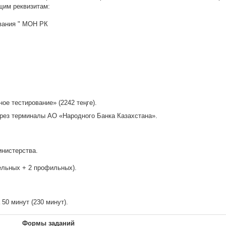
щим реквизитам:
вания " МОН РК
ое тестирование» (2242 теңге).
ерез терминалы АО «Народного Банка Казахстана».
нистерства.
ельных + 2 профильных).
 50 минут (230 минут).
Формы заданий