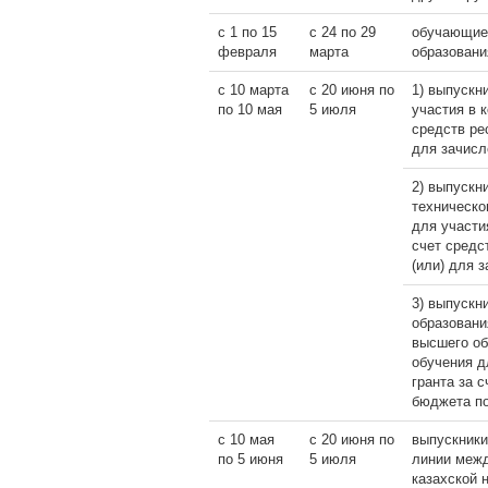
с 1 по 15
с 24 по 29
обучающиес
февраля
марта
образовани
с 10 марта
с 20 июня по
1) выпускн
по 10 мая
5 июля
участия в 
средств ре
для зачисл
2) выпускн
техническо
для участи
счет средс
(или) для 
3) выпускн
образовани
высшего о
обучения д
гранта за 
бюджета п
с 10 мая
с 20 июня по
выпускники
по 5 июня
5 июля
линии межд
казахской 