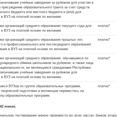
 окончившие учебные заведения за рубежом для участия в
а присуждение образовательного гранта за счет средств
нского бюджета или местного бюджета и (или) для
 в ВУЗ на платной основе по желанию
ики организаций среднего образования текущего года для
платно*
 в ВУЗ на платной основе по желанию
ики организаций среднего образования прошлых лет,
платно*
го и профессионального или послесреднего образования
ения в ВУЗ на платной основе по желанию
ики организаций среднего образования, обучавшиеся по
платно*
ународного обмена школьников за рубежом, а также лица
национальности, не являющиеся гражданами Республики
 окончившие учебные заведения за рубежом для
 в ВУЗ на платной основе по желанию
иеся ВУЗов по группе образовательных программ,
платно*
творческой подготовки и желающие перевестись на
ппы образовательных программ.
42 тенге.
альном тестировании можно произвести во всех кассах банков второ