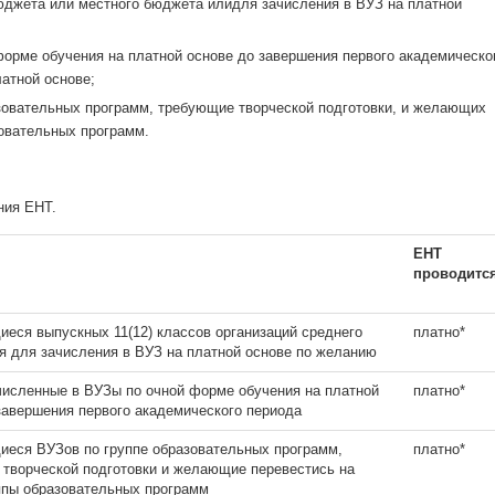
бюджета или местного бюджета илидля зачисления в ВУЗ на платной
форме обучения на платной основе до завершения первого академическо
атной основе;
зовательных программ, требующие творческой подготовки, и желающих
зовательных программ.
ния ЕНТ.
ЕНТ
проводитс
иеся выпускных 11(12) классов организаций среднего
платно*
я для зачисления в ВУЗ на платной основе по желанию
ачисленные в ВУЗы по очной форме обучения на платной
платно*
завершения первого академического периода
иеся ВУЗов по группе образовательных программ,
платно*
творческой подготовки и желающие перевестись на
ппы образовательных программ