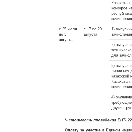
Казахстан,
конкурсе н
республика
зачисления
с 25 июля
с 17 по 20
1) выпускн
по 3
августа
зачисления
августа
2) выпускн
техническо
для зачисл
3) выпускн
линии межд
казахской 
Казахстан,
зачисления
4) обучающ
требующие 
другие гру
*- стоимость проведения ЕНТ- 22
Оплату за участие
в Едином национ