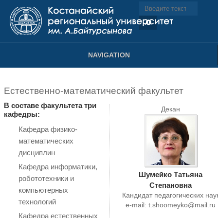
NAVIGATION
Естественно-математический факультет
В составе факультета три
Декан
кафедры:
Кафедра физико-
математических
дисциплин
Кафедра
информатики,
Шумейко Татьяна
робототехники и
Степановна
компьютерных
Кандидат педагогических нау
технологий
e-mail:
t.shoomeyko@mail.ru
Кафедра естественных