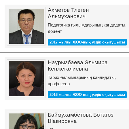
Ахметов Тлеген
Альмуханович
Педагогика ғылымдарының кандидаты,
доцент
2017 жылғы ЖОО-ның үздік оқытушысы
Наурызбаева Эльмира
Кенжегалиевна
Тарих ғылымдарының кандидаты,
профессор
2016 жылғы ЖОО-ның үздік оқытушысы
Баймухамбетова Ботагоз
Шакировна