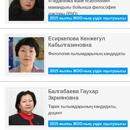
«Педагогика және психология»
мамандығы бойынша философия
докторы (PhD)
2015 жылғы ЖОО-ның үздік оқытушысы
Есиркепова Кенжегул
Кабылгазиновна
Филология ғылымдарының кандидаты
2015 жылғы ЖОО-ның үздік оқытушысы
Балгабаева Гаухар
Зкрияновна
Тарих ғылымдарының кандидаты,
доцент
2015 жылғы ЖОО-ның үздік оқытушысы