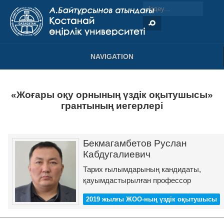
NAVIGATION
«Жоғары оқу орнының үздік оқытушысы»
грантының иегерлері
Бекмагамбетов Руслан
Кабдугалиевич
Тарих ғылымдарының кандидаты,
қауымдастырылған профессор
2019 жылғы ЖОО-ның үздік оқытушысы