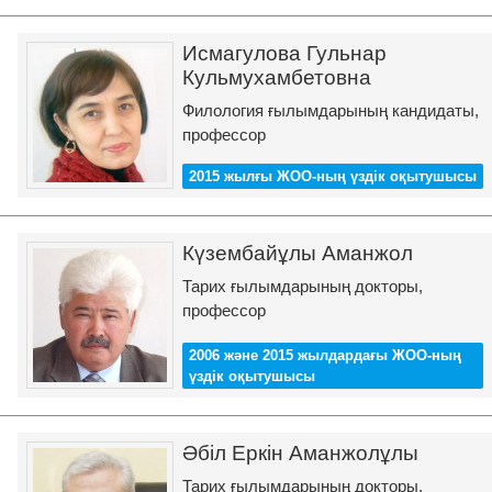
Исмагулова Гульнар
Кульмухамбетовна
Филология ғылымдарының кандидаты,
профессор
2015 жылғы ЖОО-ның үздік оқытушысы
Күзембайұлы Аманжол
Тарих ғылымдарының докторы,
профессор
2006 және 2015 жылдардағы ЖОО-ның
үздік оқытушысы
Әбіл Еркін Аманжолұлы
Тарих ғылымдарының докторы,