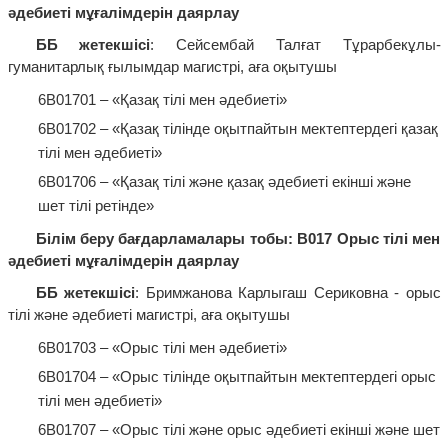
әдебиеті мұғалімдерін даярлау
ББ жетекшісі
: Сейсембай Талғат Тұрарбекұлы-
гуманитарлық ғылымдар магистрі, аға оқытушы
6В01701 – «Қазақ тілі мен әдебиеті»
6В01702 – «Қазақ тілінде оқытпайтын мектептердегі қазақ
тілі мен әдебиеті»
6В01706 – «Қазақ тілі және қазақ әдебиеті екінші және
шет тілі ретінде»
Білім беру бағдарламалары тобы: В017 Орыс тілі мен
әдебиеті мұғалімдерін даярлау
ББ жетекшісі
: Бримжанова Карлыгаш Сериковна - орыс
тілі және әдебиеті магистрі, аға оқытушы
6В01703 – «Орыс тілі мен әдебиеті»
6В01704 – «Орыс тілінде оқытпайтын мектептердегі орыс
тілі мен әдебиеті»
6В01707 – «Орыс тілі және орыс әдебиеті екінші және шет