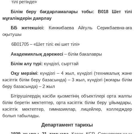
тілі ретінде»
Білім беру бағдарламалары тобы: В018 Шет тілі
мұғалімдерін даярлау
ББ жетекшісі
:
Кинжибаева Айгуль Серикбаевна-аға
оқытушы
6В01705 – «Шет тілі: екі шет тілі»
Академиялық дәрежесі
– білім бакалавры
Білім алу түрі:
күндізгі, сырттай
Оқу мерзімі
: күндізгі – 4 жыл, күндізгі (техникалық және
кәсіптік білім беру базасында) – 3 жыл, күндізгі (жоғары білім
беру базасында) – 2 жыл
Бітірушілердің кәсіби қызметінің объектілері орта жалпы
білім беретін мектептер, орта кәсіптік білім беру ұйымдары,
кәсіптік мектептер, гимназиялар, лицейлер, колледждер
болып табылады.
Департамент тарихы
1939 жылғы 21 тамызда
Қазақ КСР Совнаркомының