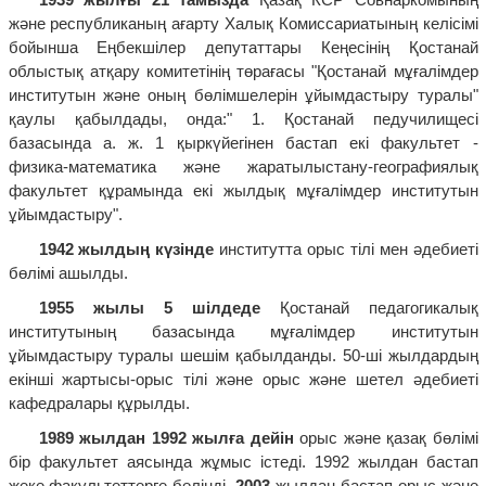
және республиканың ағарту Халық Комиссариатының келісімі
бойынша Еңбекшілер депутаттары Кеңесінің Қостанай
облыстық атқару комитетінің төрағасы "Қостанай мұғалімдер
институтын және оның бөлімшелерін ұйымдастыру туралы"
қаулы қабылдады, онда:" 1. Қостанай педучилищесі
базасында а. ж. 1 қыркүйегінен бастап екі факультет -
физика-математика және жаратылыстану-географиялық
факультет құрамында екі жылдық мұғалімдер институтын
ұйымдастыру".
1942 жылдың күзінде
институтта орыс тілі мен әдебиеті
бөлімі ашылды.
1955 жылы 5 шілдеде
Қостанай педагогикалық
институтының базасында мұғалімдер институтын
ұйымдастыру туралы шешім қабылданды. 50-ші жылдардың
екінші жартысы-орыс тілі және орыс және шетел әдебиеті
кафедралары құрылды.
1989 жылдан 1992 жылға дейін
орыс және қазақ бөлімі
бір факультет аясында жұмыс істеді. 1992 жылдан бастап
жеке факультеттерге бөлінді.
2003
жылдан бастап орыс және