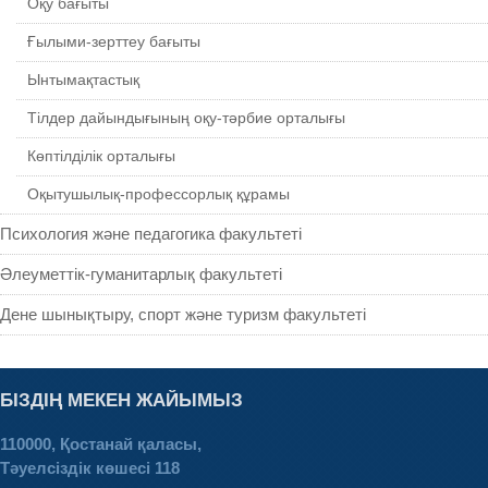
Оқу бағыты
Ғылыми-зерттеу бағыты
Ынтымақтастық
Тілдер дайындығының оқу-тәрбие орталығы
Көптілділік орталығы
Оқытушылық-профессорлық құрамы
Психология және педагогика факультеті
Әлеуметтік-гуманитарлық факультеті
Дене шынықтыру, спорт және туризм факультеті
БІЗДІҢ МЕКЕН ЖАЙЫМЫЗ
110000, Қостанай қаласы,
Тәуелсіздік көшесі 118