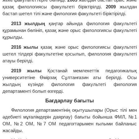
қазақ филологиясы факультеті біріктірілді.
2009
жылдан
бастап шетел тілі және филология факультеті біріктірілді.
2013 жылдың
қаңтар айында филология факультеті
құрамынан бөлініп, қазақ және орыс филологиясы факультеті
құрылды.
2016 жылы
қазақ және орыс филологиясы факультеті
шетел тілдері факультетіне қосылып, филология факультеті
атауы берілді.
2019 жылы
Қостанай мемлекеттік педагогикалық
университетіне Өмірзақ Сұлтанғазин аты берілді. Осы
жылдың күзінде филология факультеті филология
департаменті болып өзгерді.
Бағдарлау бағыты
Филология департаментінің оқытушылары (Орыс тілі мен
әдебиеті мұғалімдерін даярлау) бағыты бойынша ФМЛ, №1
ОМ, №2 ОМ, №7 ОМ педагогтарымен ғылыми байланыс
жасайды.