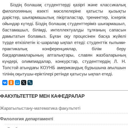
Біздің болашақ студенттерді қазіргі және классикалық
филологияның өзекті мәселелеріне қатысты қызықты
дәрістер, шығармашылық пікірталастар, тренингтер, іскерлік
ойындар күтеді. Біздің болашақ студенттеріміз шығармашыл,
бастамашыл, білімді, интеллектуалды тұлғаның сапасын
дамытатын боламыз. Бұған оқу процесінен басқа жүйелі
түрде өткізілетін іс-шаралар ықпал етеді: студенттік ғылыми-
практикалық конференциялар, білім беру
бағдарламаларының апталықтары, славян жазбаларының
күндері, олимпиадалар, конкурстар, студенттердің Л. Н.
Толстой атындағы КОУНБ американдық бұрышына ағылшын
тілінің оқытушы-еріктілері ретінде қатысуы ықпал етеді.
ФАКУЛЬТЕТТЕР МЕН КАФЕДРАЛАР
Жаратылыстану-математика факультеті
Филология департаменті