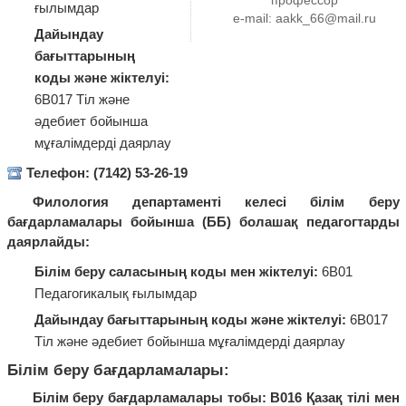
профессор
ғылымдар
e-mail:
aakk_66@mail.ru
Дайындау
бағыттарының
коды және жіктелуі:
6В017 Тіл және
әдебиет бойынша
мұғалімдерді даярлау
Телефон: (7142) 53-26-19
Филология департаменті келесі білім беру
бағдарламалары бойынша (ББ) болашақ педагогтарды
даярлайды:
Білім беру саласының коды мен жіктелуі:
6В01
Педагогикалық ғылымдар
Дайындау бағыттарының коды және жіктелуі:
6В017
Тіл және әдебиет бойынша мұғалімдерді даярлау
Білім беру бағдарламалары:
Білім беру бағдарламалары тобы: В016 Қазақ тілі мен