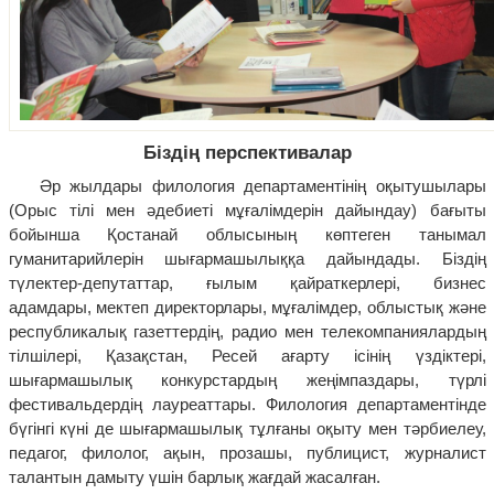
Біздің перспективалар
Әр жылдары филология департаментінің оқытушылары
(Орыс тілі мен әдебиеті мұғалімдерін дайындау) бағыты
бойынша Қостанай облысының көптеген танымал
гуманитарийлерін шығармашылыққа дайындады. Біздің
түлектер-депутаттар, ғылым қайраткерлері, бизнес
адамдары, мектеп директорлары, мұғалімдер, облыстық және
республикалық газеттердің, радио мен телекомпаниялардың
тілшілері, Қазақстан, Ресей ағарту ісінің үздіктері,
шығармашылық конкурстардың жеңімпаздары, түрлі
фестивальдердің лауреаттары. Филология департаментінде
бүгінгі күні де шығармашылық тұлғаны оқыту мен тәрбиелеу,
педагог, филолог, ақын, прозашы, публицист, журналист
талантын дамыту үшін барлық жағдай жасалған.