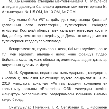
М. Хакімжанова атындағы мектеп-гимназия С. Мауленов
атындағы дарынды балаларға арналған мектеп-интернаты Ы.
Алтынсарин, № 115 ОМ, № 10 ОМ, № 7 ОМ.
Оқу жылы бойы ҰБТ-ға дайындық мақсатында Қостанай
қаласының орта мектептерінің түлектерімен сабақтар
өткізіледі. Қостанай облысы мен қала мектептерінде кәсіптік
бағдар беру жұмыстары жүргізілуде. Демалыс кезінде мектеп
түлектерімен кездесулер өткізіледі.
Департамент оқытушылары қазақ тілі мен әдебиеті, орыс
тілі мен әдебиеті, ағылшын, неміс және француз тілдері
бойынша қалалық және облыстық олимпиадалардың қазылар
алқасының құрамына кіреді.
М. И. Кудрицкая, педагогика ғылымдарының кандидаты,
Лисаков қ. гимназия мектебінде жүзеге асырылатын 2015-
2019 жылдарға арналған «Ұлттық мәдени компонентпен
толықтыру арқылы «Enterprise» ОӘК мазмұнды желісін
жаңғырту» эксперименттік бағдарламасы бойынша ғылыми
кеңес береді.
Оқытушылар Пчелкина Т. Р., Сегізбаева К. К. «Өскелең