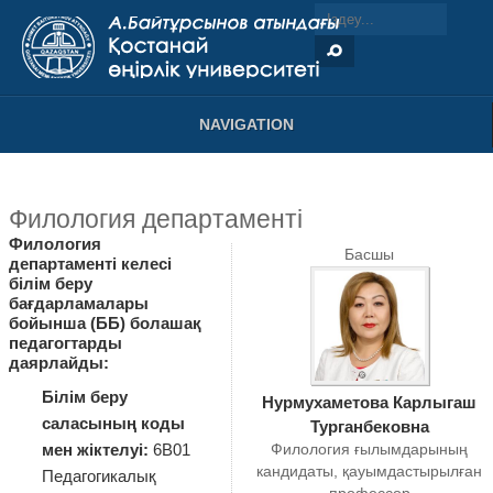
NAVIGATION
Филология департаменті
Филология
Басшы
департаменті келесі
білім беру
бағдарламалары
бойынша (ББ) болашақ
педагогтарды
даярлайды:
Білім беру
Нурмухаметова Карлыгаш
саласының коды
Турганбековна
мен жіктелуі:
6В01
Филология ғылымдарының
кандидаты, қауымдастырылған
Педагогикалық