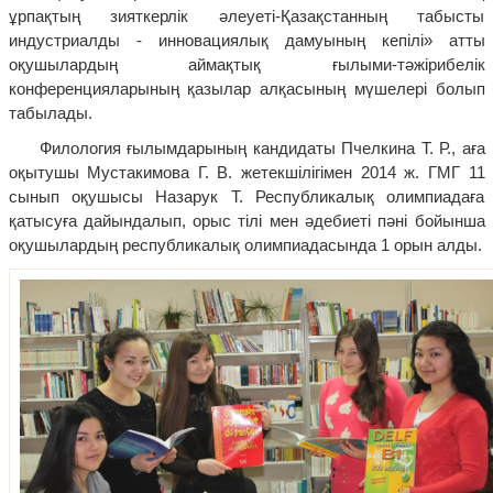
ұрпақтың зияткерлік әлеуеті-Қазақстанның табысты
индустриалды - инновациялық дамуының кепілі» атты
оқушылардың аймақтық ғылыми-тәжірибелік
конференцияларының қазылар алқасының мүшелері болып
табылады.
Филология ғылымдарының кандидаты Пчелкина Т. Р., аға
оқытушы Мустакимова Г. В. жетекшілігімен 2014 ж. ГМГ 11
сынып оқушысы Назарук Т. Республикалық олимпиадаға
қатысуға дайындалып, орыс тілі мен әдебиеті пәні бойынша
оқушылардың республикалық олимпиадасында 1 орын алды.