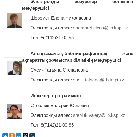
Электронды ресурстар бөлімінің
меңгерушісі
Шеремет Елена Николаевна
Электронды адрес:
sheremet.elena@lib.kspi.kz
Тел: 8(7142)21-00-95
Анықтамалық-библиографиялық және
ақпараттық жұмыстар білімінің меңгерушісі
Сусик Татьяна Степановна
Электронды адрес:
susik.tatyana@lib.kspi.kz
Инженер-программист
Стеблюк Валерий Юрьевич
Электронды адрес:
stebluk.valery@lib.kspi.kz
Тел: 8(7142)21-00-95