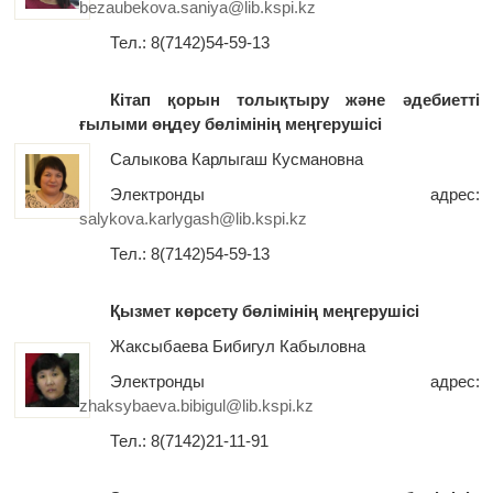
bezaubekova.saniya@lib.kspi.kz
Тел.: 8(7142)54-59-13
Кітап қорын толықтыру және әдебиетті
ғылыми өңдеу бөлімінің меңгерушісі
Салыкова Карлыгаш Кусмановна
Электронды адрес:
salykova.karlygash@lib.kspi.kz
Тел.: 8(7142)54-59-13
Қызмет көрсету бөлімінің меңгерушісі
Жаксыбаева Бибигул Кабыловна
Электронды адрес:
zhaksybaeva.bibigul@lib.kspi.kz
Тел.: 8(7142)21-11-91