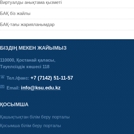
Виртуалды анықтама қызметі
БАҚ біз жайлы
БАҚ-тағы жарияланымдар
БІЗДІҢ МЕКЕН ЖАЙЫМЫЗ
110000, Қостанай қаласы,
Тәуелсіздік көшесі 118
+7 (7142) 51-11-57
Тел./факс:
info@ksu.edu.kz
Email:
ҚОСЫМША
Қашықтықтан білім беру порталы
Қосымша білім беру порталы