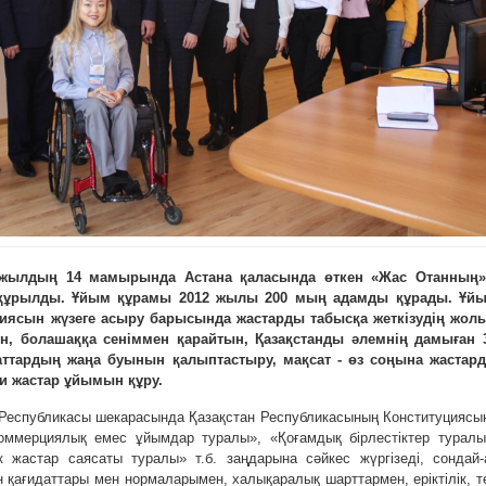
 жылдың 14 мамырында Астана қаласында өткен «Жас Отанның»
де құрылды. Ұйым құрамы 2012 жылы 200 мың адамды құрады. Ұй
егиясын жүзеге асыру барысында жастарды табысқа жеткізудің жол
ын, болашаққа сеніммен қарайтын, Қазақстанды әлемнің дамыған 
маттардың жаңа буынын қалыптастыру, мақсат - өз соңына жастар
си жастар ұйымын құру.
 Республикасы шекарасында Қазақстан Республикасының Конституциясы
оммерциялық емес ұйымдар туралы», «Қоғамдық бірлестіктер туралы
к жастар саясаты туралы» т.б. заңдарына сәйкес жүргізеді, сондай-
 қағидаттары мен нормаларымен, халықаралық шарттармен, еріктілік, т