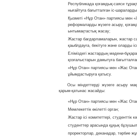
Республикада қоғамдық-саяси тұрақ
нығайтуға бағытталған іс-шараларды
Қызметі «Нұр Отан» партиясы мен «
реформаларды жүзеге асыру, қоғамд
ынтымақтастық жасау;
Жастар бағдарламаларын, жастар с
қаыблдауға, бекітуге және оларды іс
Еліміздегі жастардың мәдени-бұқар
қозғалыстарын дамытуға бағытталға
«Нұр Отан» партиясы мен «Жас Отан
ұйымдастыруға қатысу.
Осы міндеттерді жүзеге асыру м
қарым-қатынас жасайды:
«Нұр Отан» партиясы мен «Жас Ота
Мемлекеттік өкілетті орган;
Жастар ісі комитеттері, студенттік 
студенттер арасында құқық бұзушыл
проректорлар, деканадар, тәрбие ж