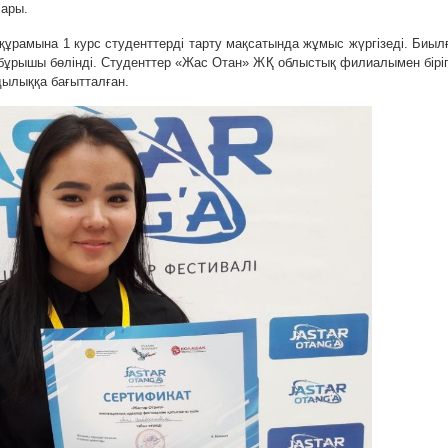
ары.
ұрамына 1 курс студенттерді тарту мақсатында жұмыс жүргізеді. Биыл
бұрышы бөлінді. Студенттер «Жас Отан» ЖҚ облыстық филиалымен біріг
дылыққа бағытталған.