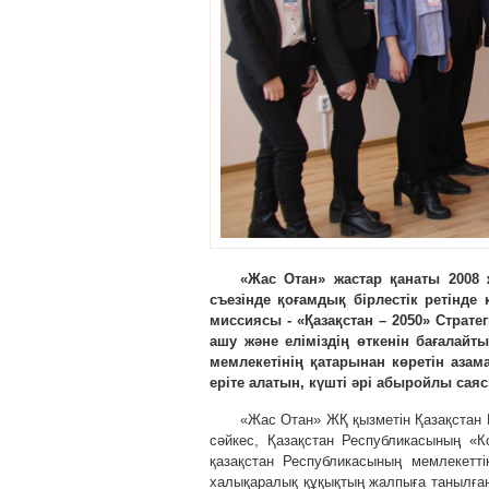
«Жас Отан» жастар қанаты 2008
съезінде қоғамдық бірлестік ретін
миссиясы - «Қазақстан – 2050» Страт
ашу және еліміздің өткенін бағалайт
мемлекетінің қатарынан көретін аза
еріте алатын, күшті әрі абыройлы сая
«Жас Отан» ЖҚ қызметін Қазақстан
сәйкес, Қазақстан Республикасының «К
қазақстан Республикасының мемлекетті
халықаралық құқықтың жалпыға танылған