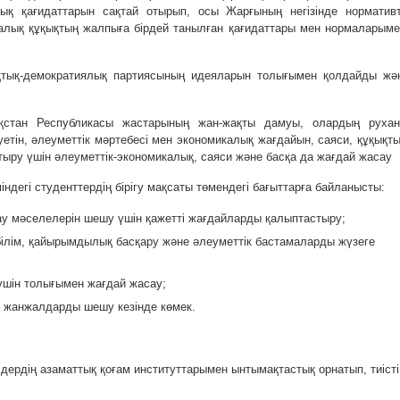
лық қағидаттарын сақтай отырып, осы Жарғының негізінде нормативт
ралық құқықтың жалпыға бірдей танылған қағидаттары мен нормаларыме
тық-демократиялық партиясының идеяларын толығымен қолдайды жә
стан Республикасы жастарының жан-жақты дамуы, олардың рухан
уетін, әлеуметтік мәртебесі мен экономикалық жағдайын, саяси, құқықты
тыру үшін әлеуметтік-экономикалық, саяси және басқа да жағдай жасау
ндегі студенттердің бірігу мақсаты төмендегі бағыттарға байланысты:
ау мәселелерін шешу үшін қажетті жағдайларды қалыптастыру;
 білім, қайырымдылық басқару және әлеуметтік бастамаларды жүзеге
үшін толығымен жағдай жасау;
е жанжалдарды шешу кезінде көмек.
ердің азаматтық қоғам институттарымен ынтымақтастық орнатып, тиісті