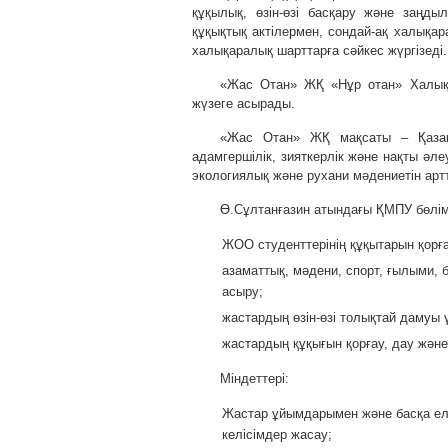
құқылық, өзін-өзі басқару және заңды
құқықтық актілермен, сондай-ақ халықа
халықаралық шарттарға сәйкес жүргізеді.
«Жас Отан» ЖҚ «Нұр отан» Халық
жүзеге асырады.
«Жас Отан» ЖҚ мақсаты – Қазақ
адамгершілік, зияткерлік және нақты әле
экологиялық және рухани мәдениетін арт
Ө.Сұлтанғазин атындағы ҚМПУ бөлімі
ЖОО студенттерінің құқытарын қорғ
азаматтық, мәдени, спорт, ғылыми,
асыру;
жастардың өзін-өзі толықтай дамуы 
жастардың құқығын қорғау, дау жән
Міндеттері:
Жастар ұйымдарымен және басқа елд
келісімдер жасау;