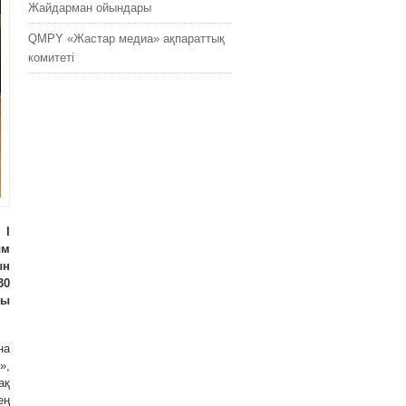
Жайдарман ойындары
QMPY «Жастар медиа» ақпараттық
комитеті
 I
ым
ын
30
ды
на
»,
ақ
ең