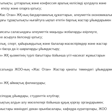
тылықты, ұлтаралық және конфессия аралық келісімді қолдауға және
 өткізу және оларға қатысу;
Жас Отан» ЖҚ-ның бағдарламалық құжаттарын, әлеуметтік-экономикалы
ағы тұрақтылықты нығайтуға ықпал ететін барлық жастар ұйымдарымен
аясаты саласындағы әлеуметтік маңызды жобаларды әзірлеуге,
ке асыруға белсенді қатысу;
алық, спорт, қайырымдылық және балалар-жасөспірімдер және жастар
н басқа да іс-шараларды ұйымдастыру;
» ЖҚ қызметінің түрлі бағыттары бойынша үгіт-насихат жұмыстарын
ақсатында ЖОО-ның «Жас Отан» Жастар қанаты төмендегі ұйымдарм
н» ЖҚ аймақтық филиалдары;
кәсіподақ ұйымдары, студенттік клубтар;
ықтың алдын алу мәселелері бойынша құқық қорғау органдарымен;
ұмыстары жөніндегі декан орынбасалары, кафедра кураторлары, ЖОО