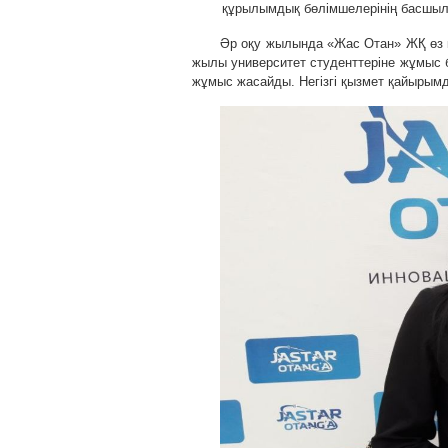
құрылымдық бөлімшелерінің басшыл
Әр оқу жылында «Жас Отан» ЖҚ өз қ
жылы университет студенттеріне жұмыс 
жұмыс жасайды. Негізгі қызмет қайырым