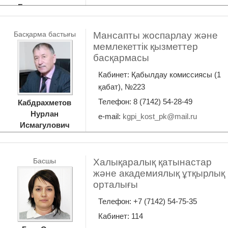
Бекмуратович
Басқарма бастығы
Мансапты жоспарлау және
мемлекеттік қызметтер
басқармасы
Кабинет: Қабылдау комиссиясы (1
қабат), №223
Телефон: 8 (7142) 54-28-49
Кабдрахметов
Нурлан
e-mail:
kgpi_kost_pk@mail.ru
Исмагулович
Басшы
Халықаралық қатынастар
және академиялық ұтқырлық
орталығы
Телефон: +7 (7142) 54-75-35
Кабинет: 114