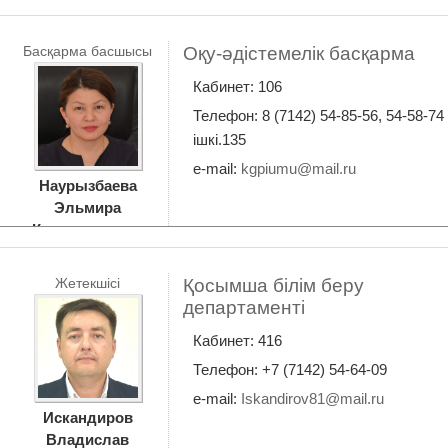
Басқарма басшысы
Oқу-әдістемелік басқарма
Кабинет: 106
Телефон: 8 (7142) 54-85-56, 54-58-74
ішкі.135
e-mail:
kgpiumu@mail.ru
Наурызбаева
Эльмира
Кенжегалиевна
Жетекшісі
Қосымша білім беру
департаменті
Кабинет: 416
Телефон: +7 (7142) 54-64-09
e-mail:
Iskandirov81@mail.ru
Искандиров
Владислав