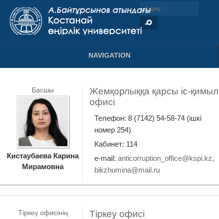
NAVIGATION
Басшы
Жемқорлыққа қарсы іс-қимыл
офисі
Телефон: 8 (7142) 54-58-74 (ішкі
номер 254)
Кабинет: 114
Кистаубаева Карина
e-mail:
anticorruption_office@kspi.kz
,
Мирамовна
bikzhumina@mail.ru
Тіркеу офисінің
Тіркеу офисі