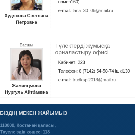
номер160)
e-mail:
lana_30_06@mail.ru
Худякова Светлана
Петровна
Басшы
Түлектерді жұмысқа
орналастыру офисі
Кабинет: 223
Телефон: 8 (7142) 54-58-74 ішкі130
e-mail:
trudkspi2018@mail.ru
Жамангузова
Нургуль Айтбаевна
БІЗДІҢ МЕКЕН ЖАЙЫМЫЗ
110000, Қостанай қаласы,
Тәуелсіздік көшесі 118