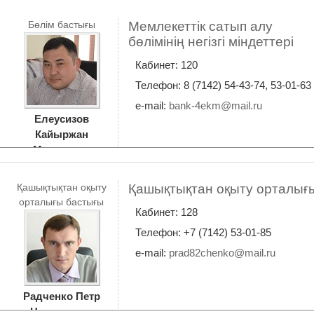
Бөлім бастығы
Мемлекеттік сатып алу
бөлімінің негізгі міндеттері
Кабинет: 120
Телефон: 8 (7142) 54-43-74, 53-01-63
e-mail:
bank-4ekm@mail.ru
Елеусизов
Кайыржан
Маратович
Қашықтықтан оқыту
Қашықтықтан оқыту орталығ
орталығы бастығы
Кабинет: 128
Телефон: +7 (7142) 53-01-85
e-mail:
prad82chenko@mail.ru
Радченко Петр
Николаевич