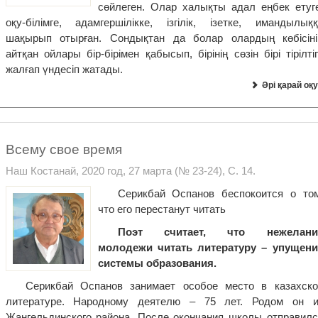
сөйлеген. Олар халықты адал еңбек етуге
оқу-білімге, адамгершілікке, ізгілік, ізетке, имандылыққ
шақырып отырған. Сондықтан да болар олардың көбісіні
айтқан ойлары бір-бірімен қабысып, бірінің сөзін бірі тірілті
жалғап үндесіп жатады.
Әрі қарай оқу
Всему свое время
Наш Костанай, 2020 год, 27 марта (№ 23-24), С. 14.
Серикбай Оспанов беспокоится о том
что его перестанут читать
Поэт считает, что нежелани
молодежи читать литературу – упущени
системы образования.
Серикбай Оспанов занимает особое место в казахско
литературе. Народному деятелю – 75 лет. Родом он и
Жангельдинского района. После окончания школы отправилс