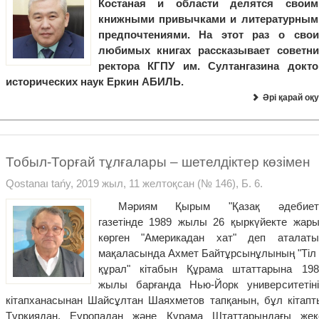
Костаная и области делятся своим
книжными привычками и литературным
предпочтениями. На этот раз о свои
любимых книгах рассказывает советни
ректора КГПУ им. Султангазина докто
исторических наук Еркин АБИЛЬ.
Әрі қарай оқу
Тобыл-Торғай тұлғалары – шетелдіктер көзімен
Qostanaı tańy, 2019 жыл, 11 желтоқсан (№ 146), Б. 6.
Мәриям Қырым "Қазақ әдебиеті
газетінде 1989 жылы 26 қыркүйекте жары
көрген "Америкадан хат" деп аталаты
мақаласында Ахмет Байтұрсынұлының "Тіл 
құрал" кітабын Құрама штаттарына 198
жылы барғанда Нью-Йорк университетіні
кітапханасынан Шайсұлтан Шаяхметов тапқанын, бұл кітапт
Түркиядан, Еуропадан және Құрама Штаттарындағы жек