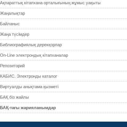
Ақпараттық кітапхана орталығының жұмыс уақыты
Жаңалықтар
Байланыс
Жаңа түсімдер
Библиографиялық дерекқорлар
On-Line электрондық кітапханалар
Репозиторий
КАБИС. Электронды каталог
Виртуалды анықтама қызметі
БАҚ біз жайлы
БАҚ-тағы жарияланымдар