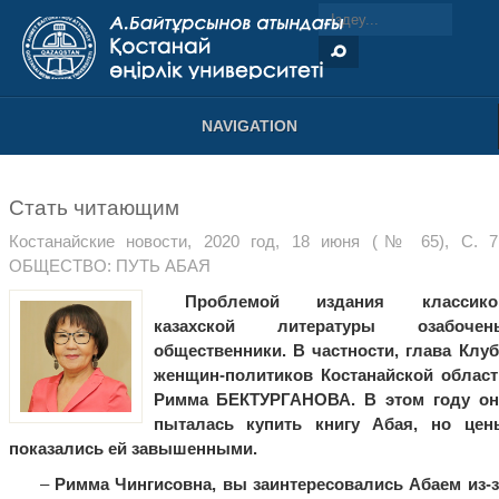
NAVIGATION
Стать читающим
Костанайские новости, 2020 год, 18 июня (№ 65), С. 7.
ОБЩЕСТВО: ПУТЬ АБАЯ
Проблемой издания классико
казахской литературы озабочен
общественники. В частности, глава Клуб
женщин-политиков Костанайской област
Римма БЕКТУРГАНОВА. В этом году он
пыталась купить книгу Абая, но цен
показались ей завышенными.
–
Римма Чингисовна, вы заинтересовались Абаем из-з