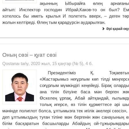
ақынның Ыбырайға өлең арнағаны
айтып: Инспектор господин Ибрай,Каков-то он был? Ем
хотелось бы иметь крылья И полететь вверх, – деген төр
жолын келтіреді. Өлең тым қарадүрсін аударылған.
Әрі қарай оқу
Оның сөзі – қуат сөзі
Qostanaı tańy, 2020 жыл, 15 қаңтар (№ 5), 4 б.
Президентіміз Қ. Тоқаевтың
«Жастарымыз неғұрлым көп тілді меңгерсе
соғұрлым мүмкіндігі кеңейеді. Бірақ олард
ана тілін білуіне баса мән берген жөн
Өскелең ұрпақ, Абай айтқандай, ғылымд
толық игерсе, өз тілін құрметтесе әрі шы
мәнінде полиглот болса, ұлтымызға тек игілік әкелері сөзсіз»,
деп ұлтымыздың туған тіліне мән бергенін жөн санауының өз
білім басқаратын басшыларды Абайдың ой-тұжырымдары