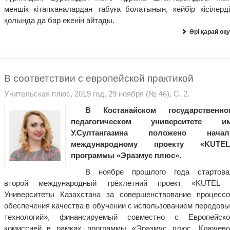
меншік кітапханалардан табуға болатынын, кейбір кісілерді
қолында да бар екенін айтады.
Әрі қарай оқу
В соответствии с европейской практикой
Учительская плюс, 2019 год, 29 ноября (№ 46), С. 2.
В Костанайском государственно
педагогическом университете им
У.Султангазина положено начал
международному проекту «
KUTEL
программы «Эразмус плюс».
В ноябре прошлого года стартова
второй международный трёхлетний проект «KUTEL 
Университеты Казахстана за совершенствование процессо
обеспечения качества в обучении с использованием передовы
технологий», финансируемый совместно с Европейско
комиссией в рамках программы «Эразмус плюс, Ключево