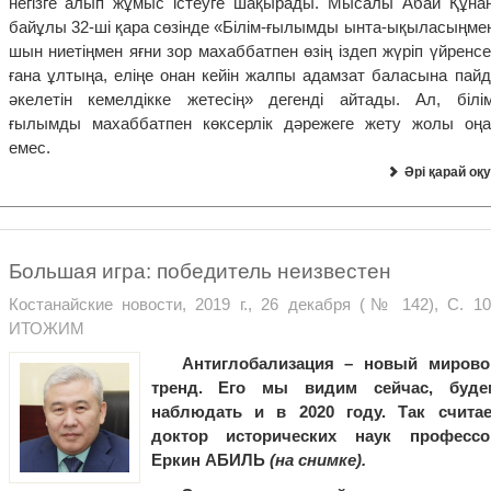
негізге алып жұмыс істеуге шақырады. Мысалы Абай Құнан
байұлы 32-ші қара сөзінде «Білім-ғылымды ынта-ықыласыңмен
шын ниетіңмен яғни зор махаббатпен өзің іздеп жүріп үйренс
ғана ұлтыңа, еліңе онан кейін жалпы адамзат баласына пайд
әкелетін кемелдікке жетесің» дегенді айтады. Ал, білім
ғылымды махаббатпен көксерлік дәрежеге жету жолы оңа
емес.
Әрі қарай оқу
Большая игра: победитель неизвестен
Костанайские новости, 2019 г., 26 декабря (№ 142), С. 10.
ИТОЖИМ
Антиглобализация – новый мирово
тренд. Его мы видим сейчас, буде
наблюдать и в 2020 году. Так считае
доктор исторических наук профессо
Еркин АБИЛЬ
(на снимке).