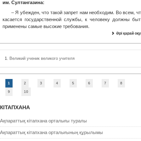
им. Султангазина:
– Я убежден, что такой запрет нам необходим. Во всем, ч
касается государственной службы, к человеку должны быт
применены самые высокие требования.
Әрі қарай оқу
Великий ученик великого учителя
1
2
3
4
5
6
7
8
9
10
КIТАПХАНА
Ақпараттық кітапхана орталығы туралы
Ақпараттық кітапхана орталығының құрылымы