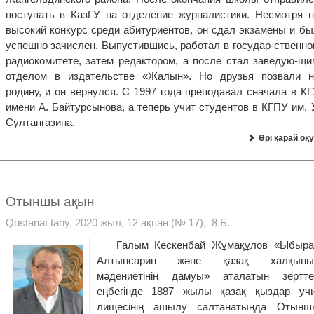
поступать в КазГУ на отделение журналистики. Несмотря н
высокий конкурс среди абитуриентов, он сдал экзамены и бы
успешно зачислен. Выпустившись, работал в государ-ственно
радиокомитете, затем редактором, а после стал заведую-щи
отделом в издательстве «Жалын». Но друзья позвали н
родину, и он вернулся. С 1997 года преподавал сначала в КГ
имени А. Байтурсынова, а теперь учит студентов в КГПУ им. 
Султангазина.
Әрі қарай оқу
Отыншы ақын
Qostanaı tańy, 2020 жыл, 12 ақпан (№ 17), 8 Б.
Ғалым Кескенбай Жұмақұлов «Ыбыра
Алтынсарин және қазақ халқыны
мәдениетінің дамуы» аталатын зертте
еңбегінде 1887 жылы қазақ қыздар учи
лищесінің ашылу салтанатында Отынш