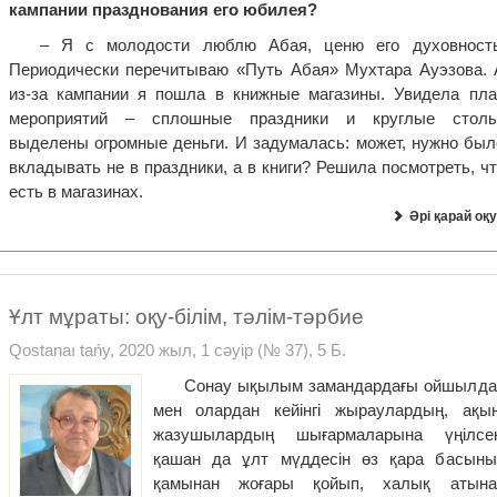
кампании празднования его юбилея?
– Я с молодости лю­блю Абая, ценю его духовность
Периоди­чески перечитываю «Путь Абая» Мухтара Ауэзова. 
из-за кампании я пошла в книжные магазины. Увидела пла
меро­приятий – сплошные праздники и круглые столы
выделены огромные деньги. И задумалась: может, нужно был
вклады­вать не в праздники, а в книги? Решила посмотреть, ч
есть в магазинах.
Әрі қарай оқу
Ұлт мұраты: оқу-бiлiм, тəлiм-тəрбие
Qostanaı tańy, 2020 жыл, 1 сәуір (№ 37), 5 Б.
Сонау ықылым замандардағы ойшылда
мен олардан кейінгі жыраулардың, ақын
жазушылардың шығармаларына үңілсек
қашан да ұлт мүддесін өз қара басыны
қамынан жоғары қойып, халық атына