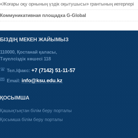
«Жоғары оқу орнының үздік оқытушысы» грантының иегерлері
Коммуникативная площадка G-Global
БІЗДІҢ МЕКЕН ЖАЙЫМЫЗ
110000, Қостанай қаласы,
Тәуелсіздік көшесі 118
+7 (7142) 51-11-57
Тел./факс:
info@ksu.edu.kz
Email:
ҚОСЫМША
Қашықтықтан білім беру порталы
Қосымша білім беру порталы