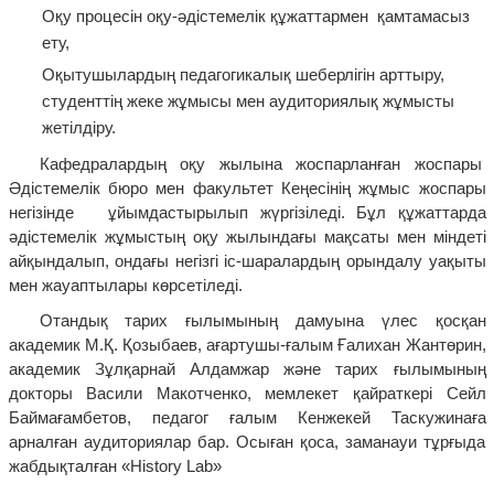
Оқу процесін оқу-әдістемелік құжаттармен қамтамасыз
ету,
Оқытушылардың педагогикалық шеберлігін арттыру,
студенттің жеке жұмысы мен аудиториялық жұмысты
жетілдіру.
Кафедралардың оқу жылына жоспарланған жоспары
Әдістемелік бюро мен факультет Кеңесінің жұмыс жоспары
негізінде ұйымдастырылып жүргізіледі. Бұл құжаттарда
әдістемелік жұмыстың оқу жылындағы мақсаты мен міндеті
айқындалып, ондағы негізгі іс-шаралардың орындалу уақыты
мен жауаптылары көрсетіледі.
Отандық тарих ғылымының дамуына үлес қосқан
академик М.Қ. Қозыбаев, ағартушы-ғалым Ғалихан Жантөрин,
академик Зұлқарнай Алдамжар және тарих ғылымының
докторы Васили Макотченко, мемлекет қайраткері Сейл
Баймағамбетов, педагог ғалым Кенжекей Таскужинаға
арналған аудиториялар бар. Осыған қоса, заманауи тұрғыда
жабдықталған «Нistory Lab»