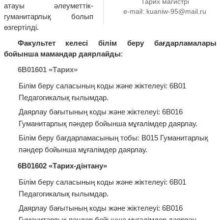
Тарих магистрі
атауы әлеуметтік-
e-mail:
kuaniw-95@mail.ru
гуманитарлық болып
өзгертілді.
Факультет келесі білім беру бағдарламалары
бойынша мамандар даярлайды
:
6В01601 «Тарих»
Білім беру саласының коды және жіктелеуі: 6В01
Педагогикалық ғылымдар.
Даярлау бағытының коды және жіктелеуі: 6В016
Гуманитарлық пәндер бойынша мұғалімдер даярлау.
Білім беру бағдарламасының тобы: В015 Гуманитарлық
пәндер бойынша мұғалімдер даярлау.
6В01602 «Тари
х-дінтану
»
Білім беру саласының коды және жіктелеуі: 6В01
Педагогикалық ғылымдар.
Даярлау бағытының коды және жіктелеуі: 6В016
Гуманитарлық пәндер бойынша мұғалімдер даярлау.