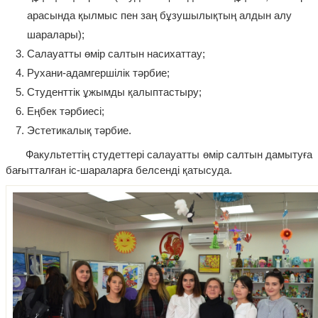
арасында қылмыс пен заң бұзушылықтың алдын алу
шаралары);
Салауатты өмір салтын насихаттау;
Рухани-адамгершілік тәрбие;
Студенттік ұжымды қалыптастыру;
Еңбек тәрбиесі;
Эстетикалық тәрбие.
Факультеттің студеттері салауатты өмір салтын дамытуға
бағытталған іс-шараларға белсенді қатысуда.