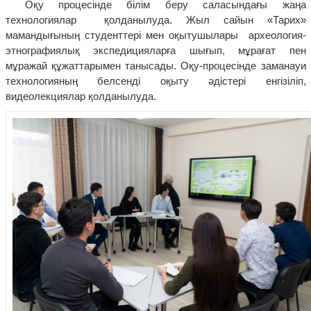
Оқу процесінде білім беру саласындағы жаңа
технологиялар қолданылуда. Жыл сайын «Тарих»
мамандығының студенттері мен оқытушылары археология-
этнографиялық экспедицияларға шығып, мұрағат пен
мұражай құжаттарымен танысады. Оқу-процесінде заманауи
технологияның белсенді оқыту әдістері енгізіліп,
видеолекциялар қолданылуда.