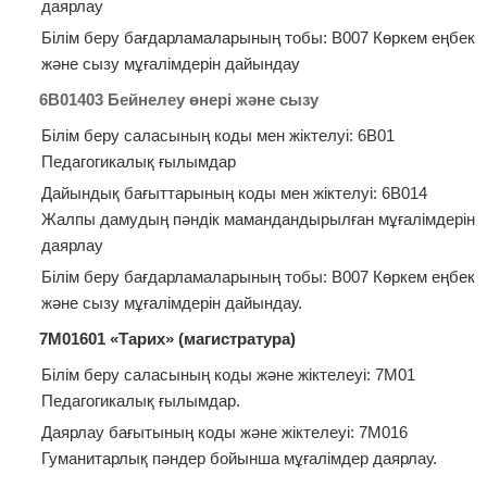
даярлау
Білім беру бағдарламаларының тобы: В007 Көркем еңбек
және сызу мұғалімдерін дайындау
6В01403 Бейнелеу өнері және сызу
Білім беру саласының коды мен жіктелуі: 6В01
Педагогикалық ғылымдар
Дайындық бағыттарының коды мен жіктелуі: 6В014
Жалпы дамудың пәндік мамандандырылған мұғалімдерін
даярлау
Білім беру бағдарламаларының тобы: В007 Көркем еңбек
және сызу мұғалімдерін дайындау.
7M01601 «
Тарих
» (магистратура)
Білім беру саласының коды және жіктелеуі: 7М01
Педагогикалық ғылымдар.
Даярлау бағытының коды және жіктелеуі: 7М016
Гуманитарлық пәндер бойынша мұғалімдер даярлау.