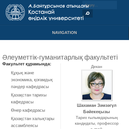
NAVIGATION
Әлеуметтік-гуманитарлық факультеті
Факультет құрамында:
Декан
Құқық және
экономика, қоғамдық
пәндер кафедрасы
Қазақстан тарихы
кафедрасы
Шахаман Зәмзәгүл
Өнер кафедрасы
Бәйекеқызы
Тарих ғылымдарының
Қазақстан халықтары
кандидаты, профессор
ассамблеясы