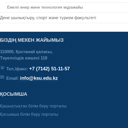
Ежелгі өнер және технология мұражайы
Дене шынықтыру, спорт және туризм факультеті
БІЗДІҢ МЕКЕН ЖАЙЫМЫЗ
110000, Қостанай қаласы,
Тәуелсіздік көшесі 118
+7 (7142) 51-11-57
Тел./факс:
info@ksu.edu.kz
Email:
ҚОСЫМША
Қашықтықтан білім беру порталы
Қосымша білім беру порталы