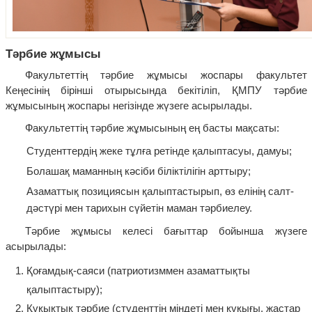
Тәрбие жұмысы
Факультеттің тәрбие жұмысы жоспары факультет
Кеңесінің бірінші отырысында бекітіліп, ҚМПУ тәрбие
жұмысының жоспары негізінде жүзеге асырылады.
Факультеттің тәрбие жұмысының ең басты мақсаты:
Студенттердің жеке тұлға ретінде қалыптасуы, дамуы;
Болашақ маманның кәсіби біліктілігін арттыру;
Азаматтық позициясын қалыптастырып, өз елінің салт-
дәстүрі мен тарихын сүйетін маман тәрбиелеу.
Тәрбие жұмысы келесі бағыттар бойынша жүзеге
асырылады:
Қоғамдық-саяси (патриотизммен азаматтықты
қалыптастыру);
Құқықтық тәрбие (студенттің міндеті мен құқығы, жастар