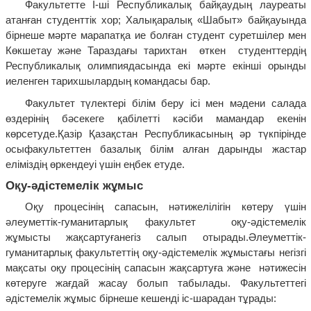
Факультетте І-ші Республикалық байқаудың лауреаты
атанған студенттік хор; Халықаралық «Шабыт» байқауында
бірнеше мәрте марапатқа ие болған студент суретшілер мен
Көкшетау және Тараздағы тарихтан өткен студенттердің
Республикалық олимпиядасында екі мәрте екінші орынды
иеленген тарихшылардың командасы бар.
Факультет түлектері білім беру ісі мен мәдени салада
өздерінің бәсекеге қабілетті кәсіби мамандар екенін
көрсетуде.Қазір Қазақстан Республикасының әр түкпірінде
осыфакультеттен базалық білім алған дарынды жастар
еліміздің өркендеуі үшін еңбек етуде.
Оқу-әдістемелік жұмыс
Оқу процесінің сапасын, нәтижелілігін көтеру үшін
әлеуметтік-гуманитарлық факультет оқу-әдістемелік
жұмысты жақсартуғанегіз салып отырады.Әлеуметтік-
гуманитарлық факультеттің оқу-әдістемелік жұмыстағы негізгі
мақсаты оқу процесінің сапасын жақсартуға және нәтижесін
көтеруге жағдай жасау болып табылады. Факультеттегі
әдістемелік жұмыс бірнеше кешенді іс-шарадан тұрады: