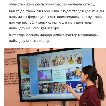
облыстық және республикалық байқауларға қатысу,
ҚМПУ-да тарих пәні бойынша студенттердің қорытынды
ғылыми конференциясы мен олимпиядасын өткізу, тарих
пәнінен республикалық олимпиядаға студенттерді
дайындау мен оған қатыстыру,
Шет елдік басылымдарда импакт-фактор мақалаларын
дайындау мен жариялау.