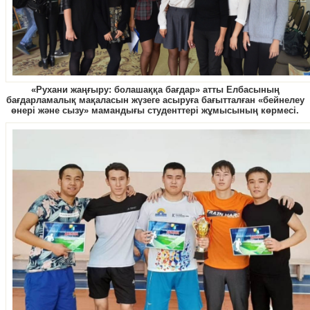
«Рухани жаңғыру: болашаққа бағдар» атты Елбасының
бағдарламалық мақаласын жүзеге асыруға бағытталған «бейнелеу
өнері және сызу» мамандығы студенттері жұмысының көрмесі.