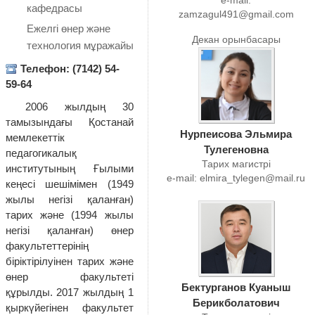
e-mail:
кафедрасы
zamzagul491@gmail.com
Ежелгі өнер және
Декан орынбасары
технология мұражайы
Телефон: (7142) 54-
59-64
2006 жылдың 30
тамызындағы Қостанай
Нурпеисова Эльмира
мемлекеттік
Тулегеновна
педагогикалық
Тарих магистрі
институтының Ғылыми
e-mail:
elmira_tylegen@mail.ru
кеңесі шешімімен (1949
жылы негізі қаланған)
тарих және (1994 жылы
негізі қаланған) өнер
факультеттерінің
біріктірілуінен тарих және
өнер факультеті
Бектурганов Куаныш
құрылды. 2017 жылдың 1
Берикболатович
қыркүйегінен факультет