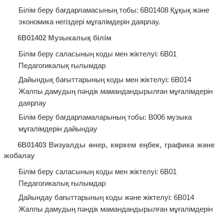
Білім беру бағдарламасының тобы: 6В01408 Құқық және
экономика негіздері мұғалімдерін даярлау.
6В01402 Музыкалық білім
Білім беру саласының коды мен жіктелуі: 6В01
Педагогикалық ғылымдар
Дайындық бағыттарының коды мен жіктелуі: 6В014
Жалпы дамудың пәндік мамандандырылған мұғалімдерін
даярлау
Білім беру бағдарламаларының тобы: В006 музыка
мұғалімдерін дайындау
6В01403 Визуалды өнер, көркем еңбек, графика және
жобалау
Білім беру саласының коды мен жіктелуі: 6В01
Педагогикалық ғылымдар
Дайындау бағыттарының коды және жіктелуі: 6В014
Жалпы дамудың пәндік мамандандырылған мұғалімдерін