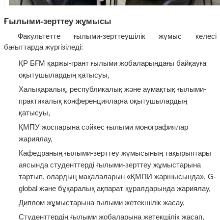
Ғылыми-зерттеу жұмысы
Факультетте ғылыми-зерттеушілік жұмыс келесі
бағыттарда жүргізіледі:
ҚР БҒМ қаржы-грант ғылыми жобаларындағы байқауға
оқытушылардың қатысуы,
Халықаралық, республикалық және аумақтық ғылыми-
практикалық конференцияларға оқытушылардың
қатысуы,
ҚМПУ жоспарына сәйкес ғылыми монографиялар
жариялау,
Кафедраның ғылыми-зерттеу жұмысының тақырыптары
аясында студенттерді ғылыми-зерттеу жұмыстарына
тартып, олардың мақалаларын «ҚМПИ жаршысында», G-
global және бұқаралық ақпарат құралдарында жариялау,
Диплом жұмыстарына ғылыми жетекшілік жасау,
Студенттердің ғылыми жобаларына жетекшілік жасап,