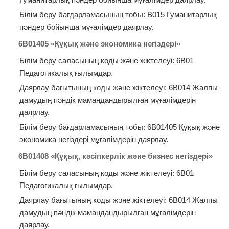
Білім беру бағдарламасының тобы: В015 Гуманитарлық
пәндер бойынша мұғалімдер даярлау.
6В01405 «
Құқық және экономика негіздері
»
Білім беру саласының коды және жіктелеуі: 6В01
Педагогикалық ғылымдар.
Даярлау бағытының коды және жіктелеуі: 6В014 Жалпы
дамудың пәндік мамандандырылған мұғалімдерін
даярлау.
Білім беру бағдарламасының тобы: 6В01405 Құқық және
экономика негіздері мұғалімдерін даярлау.
6В01408 «
Құқық
,
кәсіпкерлік және
бизнес
негіздері
»
Білім беру саласының коды және жіктелеуі: 6В01
Педагогикалық ғылымдар.
Даярлау бағытының коды және жіктелеуі: 6В014 Жалпы
дамудың пәндік мамандандырылған мұғалімдерін
даярлау.