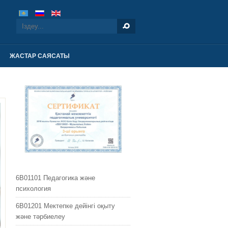
ЖАСТАР САЯСАТЫ
6B01101 Педагогика және
психология
6B01201 Мектепке дейінгі оқыту
жəне тəрбиелеу