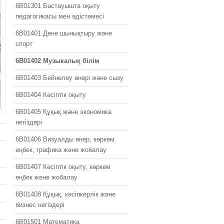
6B01301 Бастауышта оқыту
педагогикасы мен əдістемесі
6B01401 Дене шынықтыру жəне
спорт
6B01402 Музыкалық білім
6B01403 Бейнелеу өнері жəне сызу
6B01404 Кəсіптік оқыту
6B01405 Құқық және экономика
негіздері
6B01406 Визуалды өнер, көркем
еңбек, графика және жобалау
6B01407 Кəсіптік оқыту, көркем
еңбек және жобалау
6B01408 Құқық, кәсіпкерлік және
бизнес негіздері
6B01501 Математика