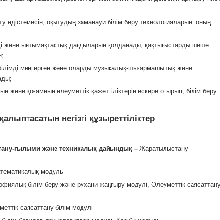
ту әдістемесін, оқытудың заманауи білім беру технологияларын, оның
леді және ынтымақтастық дағдыларын қолданады, қақтығыстарды шеше
н;
 білімді меңгерген және оларды музыкалық-шығармашылық және
ады;
 және қоғамның әлеуметтік қажеттіліктерін ескере отырып, білім беру
алыптасатын негізгі құзыреттіліктер
стану-ғылыми және техникалық дайындық –
Жаратылыстану-
тематикалық модуль
фиялық білім беру және рухани жаңғыру модулі, Әлеуметтік-саясаттан
меттік-саясаттану білім модулі