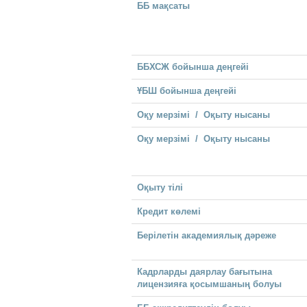
ББ мақсаты
ББХСЖ бойынша деңгейі
ҰБШ бойынша деңгейі
Оқу мерзімі / Оқыту нысаны
Оқу мерзімі / Оқыту нысаны
Оқыту тілі
Кредит көлемі
Берілетін академиялық дәреже
Кадрларды даярлау бағытына
лицензияға қосымшаның болуы