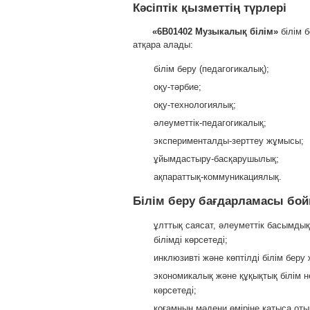
Кәсіптік қызметтің түрлері
«
6В01402 Музыкалық білім
»
білім 
атқара алады:
білім беру (педагогикалық);
оқу-тәрбие;
оқу-технологиялық;
әлеуметтік-педагогикалық;
эксперименталды-зерттеу жұмысы;
ұйымдастыру-басқарушылық;
ақпараттық-коммуникациялық.
Білім беру бағдарламасы бой
ұлттық саясат, әлеуметтік басымдық
білімді көрсетеді;
инклюзивті және көптілді білім бер
экономикалық және құқықтық білім не
көрсетеді;
қоғамның мәдени өміріне қатыса оты