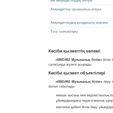
ББ аккредиттеудің болуы
Аккредиттеу органының атауы
Аккредиттеудің қолданылу мерзімі
Түсу сынықтары
Кәсіби қызметтің көлемі
«6В01402 Музыкалық білім»
білім 
саласында жүзеге асырады.
Кәсіби қызмет объектілері
«
6В01402 Музыкалық білім
»
беру 
болып табылады:
меншік нысаны мен ведомстволық бағ
ұйымдарындағы педагогикалық үдері
мектепке дейінгі білім беру ұйымда