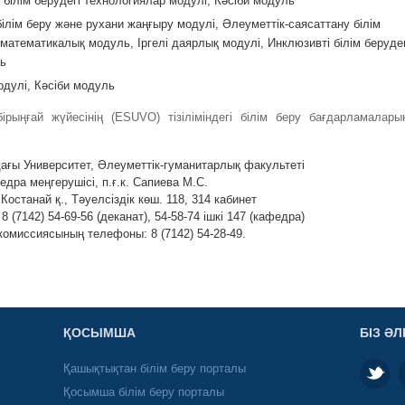
 білім берудегі технологиялар модулі, Кәсіби модуль
лім беру және рухани жаңғыру модулі, Әлеуметтік-саясаттану білім
математикалық модуль, Іргелі даярлық модулі, Инклюзивті білім берудег
ль
одулі, Кәсіби модуль
ірыңғай жүйесінің (ESUVO) тізіліміндегі білім беру бағдарламалары
ағы Университет, Әлеуметтік-гуманитарлық факультеті
дра меңгерушісі, п.ғ.к. Сапиева М.С.
Костанай қ., Тәуелсіздік көш. 118, 314 кабинет
(7142) 54-69-56 (деканат), 54-58-74 ішкі 147 (кафедра)
омиссиясының телефоны: 8 (7142) 54-28-49.
ҚОСЫМША
БІЗ ӘЛ
Қашықтықтан білім беру порталы
Қосымша білім беру порталы