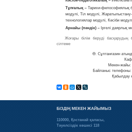
Кәсіби-педагогикалық –
Инклюзивті
Тұлғалық –
Тарихи-философиялық бі
модулі, Тіл модулі, Жаратылыстану-
технологиялар модулі, Кәсіби моду
Арнайы (пәндік) –
Іргелі даярлық м
Жоғары білім беруді басқарудың б
сілтеме
Ө. Сұлтанғазин атынд
Кафе
Мекен-жайы: 
Байланыс телефоны: 8 
Қабылдау к
БІЗДІҢ МЕКЕН ЖАЙЫМЫЗ
110000, Қостанай қаласы,
Тәуелсіздік көшесі 118