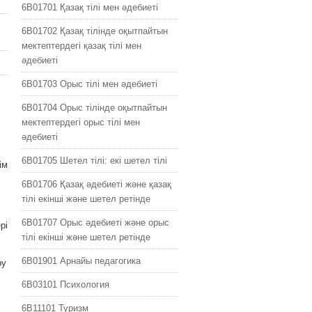
6B01701 Қазақ тілі мен əдебиеті
6B01702 Қазақ тілінде оқытпайтын
мектептердегі қазақ тілі мен
əдебиеті
6B01703 Орыс тілі мен əдебиеті
6B01704 Орыс тілінде оқытпайтын
мектептердегі орыс тілі мен
əдебиеті
6B01705 Шетел тілі: екі шетел тілі
ім
6B01706 Қазақ әдебиеті және қазақ
тілі екінші және шетел ретінде
6B01707 Орыс әдебиеті және орыс
рі
тілі екінші және шетел ретінде
6B01901 Арнайы педагогика
ру
6B03101 Психология
6B11101 Туризм