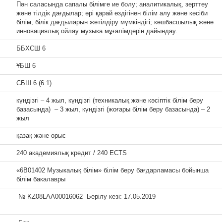
Пән саласында сапалы білімге ие болу; аналитикалық, зерттеу
және тілдік дағдылар; әрі қарай өздігінен білім алу және кәсіби
білім, білік дағдыларын жетілдіру мүмкіндігі; көшбасшылық және
инновациялық ойлау музыка мұғалімдерін дайындау.
ББХСШ 6
ҰБШ 6
СБШ 6 (6.1)
күндізгі – 4 жыл, күндізгі (техникалық және кәсіптік білім беру
базасында) – 3 жыл, күндізгі (жоғары білім беру базасында) – 2
жыл
қазақ және орыс
240 академиялық кредит / 240 ECTS
«6В01402 Музыкалық білім» білім беру бағдарламасы бойынша
білім бакалавры
№ KZ08LAA00016062 Берілу кезі: 17.05.2019