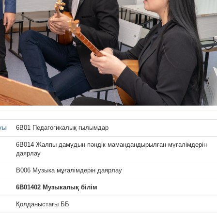
уы
6B01 Педагогикалық ғылымдар
6В014 Жалпы дамудың пәндік мамандандырылған мұғалімдерін
даярлау
В006 Музыка мұғалімдерін даярлау
6В01402 Музыкалық білім
Қолданыстағы ББ