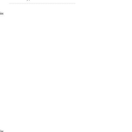
ін
ін