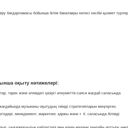
беру бағдарламасы бойынша білім бакалавры келесі кәсіби қызмет түрлер
ынша оқыту нәтижелері:
тар, тарих және әлемдегі қазіргі әлеуметтік-саяси жағдай саласында
у жағдайында музыканы оқытудың тиімді стратегияларын меңгерген;
гіздері, менеджмент, маркетинг, қаржы және т. б. саласында білімді
рып, шығармашылық қабілеттері мен өзінің мәдени деңгейін арттыру ниет