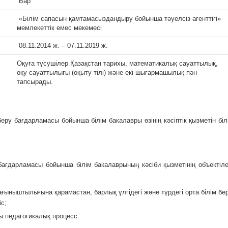
Бар
«Білім сапасын қамтамасыздандыру бойынша тәуелсіз агенттігі»
мемлекеттік емес мекемесі
08.11.2014 ж. – 07.11.2019 ж.
Оқуға түсушілер Қазақстан тарихы, математикалық сауаттылық,
оқу сауаттылығы (оқыту тілі) және екі шығармашылық пән
тапсырады.
беру бағдарламасы бойынша білім бакалавры өзінің кәсіптік қызметін біл
бағдарламасы бойынша білім бакалаврының кәсіби қызметінің объектіле
ыныштылығына қарамастан, барлық үлгідегі және түрдегі орта білім бе
с;
ры педагогикалық процесс.