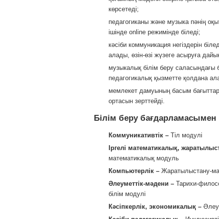
көрсетеді;
педагогиканы және музыка пәнің оқы
ішінде onlinе режимінде біледі;
кәсіби коммуникация негіздерін бі
алады, өзін-өзі жүзеге асыруға дайы
музыкалық білім беру саласындағы
педагогикалық қызметте қолдана ал
мемлекет дамуының басым бағыттарын
ортасын зерттейді.
Білім беру бағдарламасымен қ
Коммуникативтік –
Тіл модулі
Іргелі математикалық, жаратылы
математикалық модуль
Компьютерлік –
Жаратылыстану-ма
Әлеуметтік-мәдени –
Тарихи-филосо
білім модулі
Кәсіпкерлік, экономикалық –
Әлеу