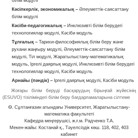
білім модулі
Кәсіпкерлік, экономикалық –
Әлеуметтік-саясаттану
білім модулі
Кәсіби-педагогикалық –
Инклюзивті білім берудегі
технологиялар модулі, Кәсіби модуль
Тұлғалық –
Тарихи-философиялық білім беру және
рухани жаңғыру модулі, Әлеуметтік-саясаттану білім
модулі, Тіл модулі, Жаратылыстану-математикалық
модуль, Іргелі даярлық модулі, Инклюзивті білім берудегі
технологиялар модулі, Кәсіби модуль
Арнайы (пәндік) –
Іргелі даярлық модулі, Кәсіби модуль
Жоғары білім беруді басқарудың бірыңғай жүйесінің
(ESUVO) тізіліміндегі білім беру бағдарламаларына сілтеме
Ө. Сұлтанғазин атындағы Университет, Жаратылыстану-
математика факультеті
Кафедра меңгерушісі, ж.ғ.м. Радченко Т.А.
Мекен-жайы: Костанай қ., Тәуелсіздік көш. 118, 402, 403
кабинет