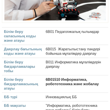
Білім беру
6B01 Педагогикалық ғылымдар
саласының коды
және атауы
Даярлау бағытының
6В015 Жаратылыстану пәндері
коды және атауы
бойынша мұғалімдер даярлау
Білім беру
В011 Информатика мұғалімдерін
бағдарламалары
даярлау
тобы
Білім беру
6В01510 Информатика,
бағдарламасының
робототехника және жобалау
атауы
ББ түрі
Инновациялық ББ
ББ мақсаты
"Информатика, робототехника
және жобалау" білім беру