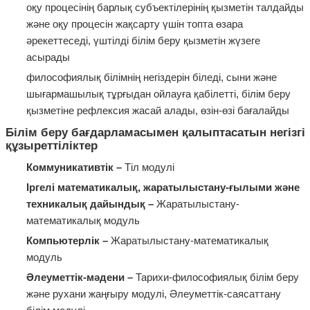
оқу процесінің барлық субъектілерінің қызметін талдайды
және оқу процесін жақсарту үшін топта өзара
әрекеттеседі, үштілді білім беру қызметін жүзеге
асырады
философиялық білімнің негіздерін біледі, сыни және
шығармашылық тұрғыдан ойлауға қабілетті, білім беру
қызметіне рефлексия жасай алады, өзін-өзі бағалайды
Білім беру бағдарламасымен қалыптасатын негізгі
құзыреттіліктер
Коммуникативтік –
Тіл модулі
Іргелі математикалық, жаратылыстану-ғылыми және
техникалық дайындық –
Жаратылыстану-
математикалық модуль
Компьютерлік –
Жаратылыстану-математикалық
модуль
Әлеуметтік-мәдени –
Тарихи-философиялық білім беру
және рухани жаңғыру модулі, Әлеуметтік-саясаттану