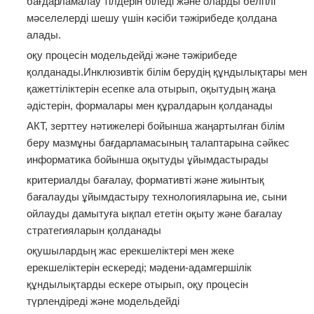
бағдарламалау тілдерін біледі және оларды белгілі
мәселелерді шешу үшін кәсіби тәжірибеде қолдана
алады.
оқу процесін модельдейді және тәжірибеде
қолданады.Инклюзивтік білім берудің құндылықтары мен
қажеттіліктерін есепке ала отырып, оқытудың жаңа
әдістерін, формалары мен құралдарын қолданады
АКТ, зерттеу нәтижелері бойынша жаңартылған білім
беру мазмұны бағдарламасының талаптарына сәйкес
информатика бойынша оқытуды ұйымдастырады
критериалды бағалау, формативті және жиынтық
бағалауды ұйымдастыру технологияларына ие, сыни
ойлауды дамытуға ықпал ететін оқыту және бағалау
стратегияларын қолданады
оқушылардың жас ерекшеліктері мен жеке
ерекшеліктерін ескереді; мәдени-адамгершілік
құндылықтарды ескере отырып, оқу процесін
түрлендіреді және модельдейді