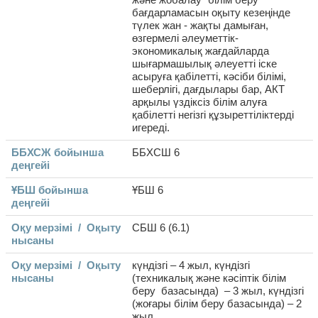
бағдарламасын оқыту кезеңінде
түлек жан - жақты дамыған,
өзгермелі әлеуметтік-
экономикалық жағдайларда
шығармашылық әлеуетті іске
асыруға қабілетті, кәсіби білімі,
шеберлігі, дағдылары бар, АКТ
арқылы үздіксіз білім алуға
қабілетті негізгі құзыреттіліктерді
игереді.
ББХСЖ бойынша
ББХСШ 6
деңгейі
ҰБШ бойынша
ҰБШ 6
деңгейі
Оқу мерзімі / Оқыту
СБШ 6 (6.1)
нысаны
Оқу мерзімі / Оқыту
күндізгі – 4 жыл, күндізгі
нысаны
(техникалық және кәсіптік білім
беру базасында) – 3 жыл, күндізгі
(жоғары білім беру базасында) – 2
жыл