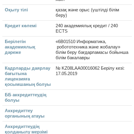
Оқыту тілі
қазақ және орыс (үштілді білім
беру)
Кредит көлемі
240 академиялық кредит / 240
ECTS
Берілетін
«6В01510 Информатика,
академиялық
робототехника және жобалау»
дәреже
білім беру бағдарламасы бойынша
білім бакалавры
Кадрларды даярлау
№ KZ08LAA00016062 Берілу кезі:
бағытына
17.05.2019
лицензияға
қосымшаның болуы
ББ аккредиттеудің
болуы
Аккредиттеу
органының атауы
Аккредиттеудің
қолданылу мерзімі