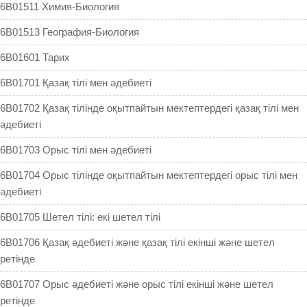
6B01511 Химия-Биология
6B01513 География-Биология
6B01601 Тарих
6B01701 Қазақ тілі мен əдебиеті
6B01702 Қазақ тілінде оқытпайтын мектептердегі қазақ тілі мен
əдебиеті
6B01703 Орыс тілі мен əдебиеті
6B01704 Орыс тілінде оқытпайтын мектептердегі орыс тілі мен
əдебиеті
6B01705 Шетел тілі: екі шетел тілі
6B01706 Қазақ әдебиеті және қазақ тілі екінші және шетел
ретінде
6B01707 Орыс әдебиеті және орыс тілі екінші және шетел
ретінде