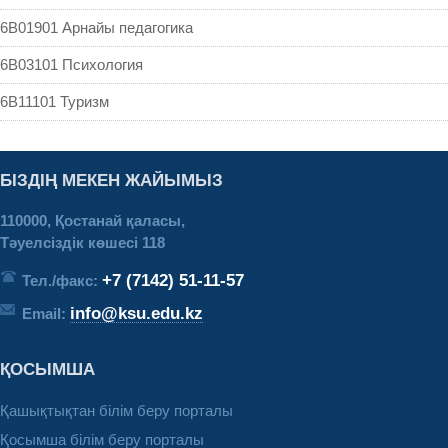
6B01901 Арнайы педагогика
6B03101 Психология
6B11101 Туризм
БІЗДІҢ МЕКЕН ЖАЙЫМЫЗ
110000, Қостанай қаласы,
Тәуелсіздік көшесі 118
+7 (7142) 51-11-57
Тел./факс:
info@ksu.edu.kz
Email:
ҚОСЫМША
Қашықтықтан білім беру порталы
Қосымша білім беру порталы