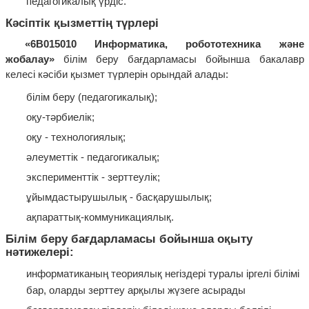
педагогикалық үрдіс.
Кәсіптік қызметтің түрлері
«
6В015010 Информатика, робототехника және
жобалау
»
білім беру бағдарламасы бойынша бакалавр
келесі кәсіби қызмет түрлерін орындай алады:
білім беру (педагогикалық);
оқу-тәрбиелік;
оқу - технологиялық;
әлеуметтік - педагогикалық;
эксперименттік - зерттеулік;
ұйымдастырушылық - басқарушылық;
ақпараттық-коммуникациялық.
Білім беру бағдарламасы бойынша оқыту
нәтижелері:
информатиканың теориялық негіздері туралы іргелі білімі
бар, оларды зерттеу арқылы жүзеге асырады