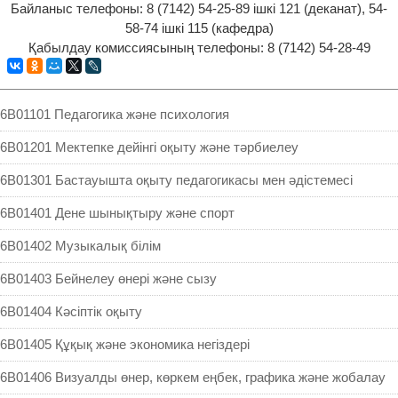
Байланыс телефоны: 8 (7142) 54-25-89 ішкі 121 (деканат), 54-
58-74 ішкі 115 (кафедра)
Қабылдау комиссиясының телефоны: 8 (7142) 54-28-49
6B01101 Педагогика және психология
6B01201 Мектепке дейінгі оқыту жəне тəрбиелеу
6B01301 Бастауышта оқыту педагогикасы мен əдістемесі
6B01401 Дене шынықтыру жəне спорт
6B01402 Музыкалық білім
6B01403 Бейнелеу өнері жəне сызу
6B01404 Кəсіптік оқыту
6B01405 Құқық және экономика негіздері
6B01406 Визуалды өнер, көркем еңбек, графика және жобалау