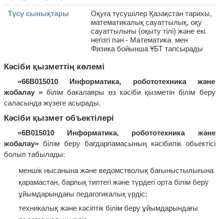
Түсу сынықтары
Оқуға түсушілер Қазақстан тарихы,
математикалық сауаттылық, оқу
сауаттылығы (оқыту тілі) және екі
негізгі пән - Математика мен
Физика бойынша ҰБТ тапсырады
Кәсіби қызметтің көлемі
«6
6В015010 Информатика, робототехника және
жобалау
»
білім бакалавры өз кәсіби қызметін білім беру
саласында жүзеге асырады.
Кәсіби қызмет объектілері
«
6В015010 Информатика, робототехника және
жобалау
»
білім беру бағдарламасының кәсібилік обьектісі
болып табылады:
меншік нысанына және ведомстволық бағыныстылығына
қарамастан, барлық типтегі және түрдегі орта білім беру
ұйымдарындағы педагогикалық үрдіс;
техникалық және кәсіптік білім беру ұйымдарындағы