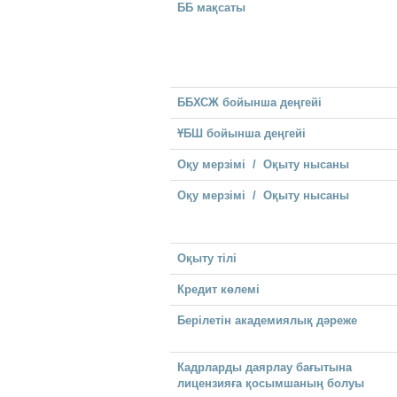
ББ мақсаты
ББХСЖ бойынша деңгейі
ҰБШ бойынша деңгейі
Оқу мерзімі / Оқыту нысаны
Оқу мерзімі / Оқыту нысаны
Оқыту тілі
Кредит көлемі
Берілетін академиялық дәреже
Кадрларды даярлау бағытына
лицензияға қосымшаның болуы