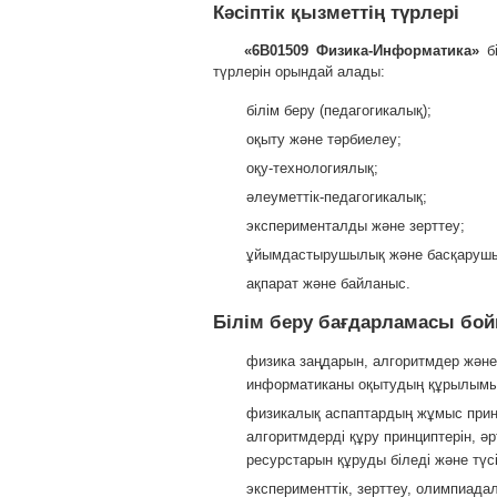
Кәсіптік қызметтің түрлері
«6В01509 Физика-Информатика»
б
түрлерін орындай алады:
білім беру (педагогикалық);
оқыту және тәрбиелеу;
оқу-технологиялық;
әлеуметтік-педагогикалық;
эксперименталды және зерттеу;
ұйымдастырушылық және басқаруш
ақпарат және байланыс.
Білім беру бағдарламасы бой
физика заңдарын, алгоритмдер және 
информатиканы оқытудың құрылымы м
физикалық аспаптардың жұмыс принци
алгоритмдерді құру принциптерін, ә
ресурстарын құруды біледі және түсі
эксперименттік, зерттеу, олимпиад