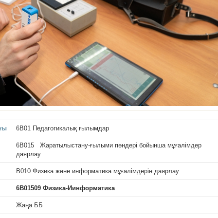
уы
6B01 Педагогикалық ғылымдар
6В015 Жаратылыстану-ғылыми пәндері бойынша мұғалімдер
даярлау
В010 Физика және информатика мұғалімдерін даярлау
6В01509 Физика-Иинформатика
Жаңа ББ