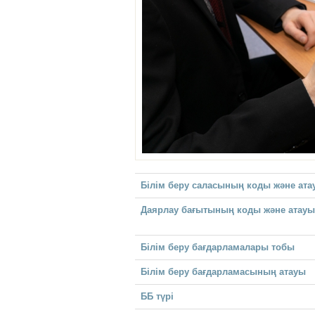
Білім беру саласының коды және ата
Даярлау бағытының коды және атауы
Білім беру бағдарламалары тобы
Білім беру бағдарламасының атауы
ББ түрі