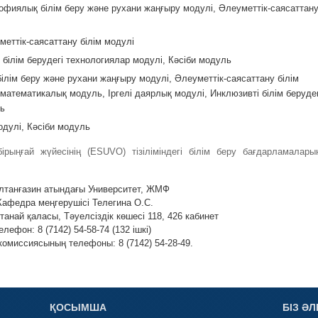
фиялық білім беру және рухани жаңғыру модулі, Әлеуметтік-саясаттан
меттік-саясаттану білім модулі
 білім берудегі технологиялар модулі, Кәсіби модуль
лім беру және рухани жаңғыру модулі, Әлеуметтік-саясаттану білім
математикалық модуль, Іргелі даярлық модулі, Инклюзивті білім берудег
ль
одулі, Кәсіби модуль
ірыңғай жүйесінің (ESUVO) тізіліміндегі білім беру бағдарламалары
лтанғазин атындағы Университет, ЖМФ
афедра меңгерушісі Телегина О.С.
анай қаласы, Тәуелсіздік көшесі 118, 426 кабинет
елефон: 8 (7142) 54-58-74 (132 ішкі)
омиссиясының телефоны: 8 (7142) 54-28-49.
ҚОСЫМША
БІЗ ӘЛ