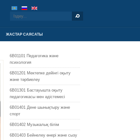
ЖАСТАР САЯСАТЫ
6B01101 Педагогика және
психология
6B01201 Мектепке дейінгі оқыту
жəне тəрбиелеу
6B01301 Бастауышта оқыту
педагогикасы мен əдістемесі
6B01401 Дене шынықтыру жəне
спорт
6B01402 Музыкалық білім
6B01403 Бейнелеу өнері жəне сызу