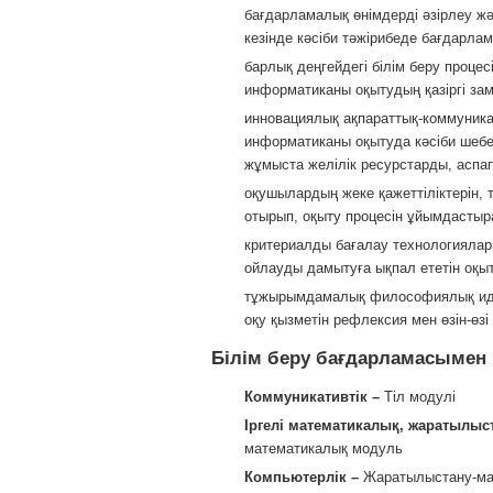
бағдарламалық өнімдерді әзірлеу жә
кезінде кәсіби тәжірибеде бағдарла
барлық деңгейдегі білім беру процес
информатиканы оқытудың қазіргі зам
инновациялық ақпараттық-коммуника
информатиканы оқытуда кәсіби шебер
жұмыста желілік ресурстарды, асп
оқушылардың жеке қажеттіліктерін, 
отырып, оқыту процесін ұйымдастыр
критериалды бағалау технологияла
ойлауды дамытуға ықпал ететін оқы
тұжырымдамалық философиялық идея
оқу қызметін рефлексия мен өзін-өзі
Білім беру бағдарламасымен қ
Коммуникативтік –
Тіл модулі
Іргелі математикалық, жаратылы
математикалық модуль
Компьютерлік –
Жаратылыстану-ма