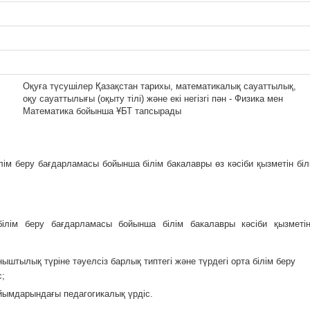
Оқуға түсушілер Қазақстан тарихы, математикалық сауаттылық,
оқу сауаттылығы (оқыту тілі) және екі негізгі пән - Физика мен
Математика бойынша ҰБТ тапсырады
лім беру бағдарламасы бойынша білім бакалавры өз кәсіби қызметін біл
білім беру бағдарламасы бойынша білім бакалавры кәсіби қызметін
ыштылық түріне тәуелсіз барлық типтегі және түрдегі орта білім беру
с;
ұйымдарындағы педагогикалық үрдіс.