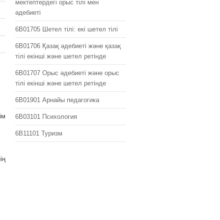
мектептердегі орыс тілі мен
əдебиеті
6B01705 Шетел тілі: екі шетел тілі
6B01706 Қазақ әдебиеті және қазақ
тілі екінші және шетел ретінде
6B01707 Орыс әдебиеті және орыс
тілі екінші және шетел ретінде
6B01901 Арнайы педагогика
ім
6B03101 Психология
6B11101 Туризм
ің