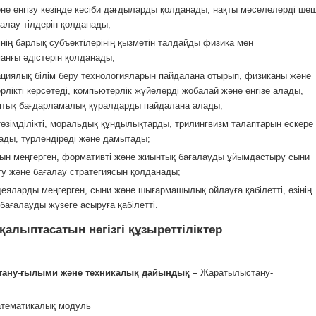
не енгізу кезінде кәсіби дағдыларды қолданады; нақты мәселелерді ше
малау тілдерін қолданады;
інің барлық субъектілерінің қызметін талдайды физика мен
анғы әдістерін қолданады;
циялық білім беру технологияларын пайдалана отырып, физиканы және
лікті көрсетеді, компьютерлік жүйелерді жобалай және енгізе алады,
аптық бағдарламалық құралдарды пайдалана алады;
төзімділікті, моральдық құндылықтарды, трилингвизм талаптарын ескере
ады, түрлендіреді және дамытады;
рын меңгерген, формативті және жиынтық бағалауды ұйымдастыру сыни
ту және бағалау стратегиясын қолданады;
ларды меңгерген, сыни және шығармашылық ойлауға қабілетті, өзінің
 бағалауды жүзеге асыруға қабілетті.
алыптасатын негізгі құзыреттіліктер
стану-ғылыми және техникалық дайындық –
Жаратылыстану-
тематикалық модуль