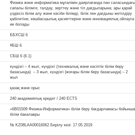
Физика және информатика мұғалімін даярлағанда пән саласындағ
сапалы білімге; талдау, зерттеу және тіл дағдыларына; ары қарай
үздіксіз білім алу және кәсіби білімді, білік пен дағдыны жетілдіру
қабілетіне; көшбасшылық қасиеттеріне және инновациялық ойлауғ
ие болады
ББХСШ 6
ҰБШ 6
СБШ 6 (6.1)
күндізгі – 4 жыл, күндізгі (техникалық және кәсіптік білім беру
базасында) – 3 жыл, күндізгі (жоғары білім беру базасында) – 2
жыл
қазақ және орыс
240 академиялық кредит / 240 ECTS
«6В01509 Физика-Информатика» білім беру бағдарламасы бойынша
білім бакалавры
№ KZ08LAA00016062 Берілу кезі: 17.05.2019