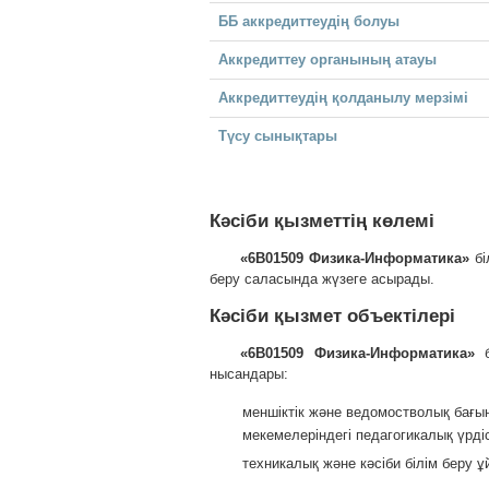
ББ аккредиттеудің болуы
Аккредиттеу органының атауы
Аккредиттеудің қолданылу мерзімі
Түсу сынықтары
Кәсіби қызметтің көлемі
«6В01509 Физика-Информатика»
бі
беру саласында жүзеге асырады.
Кәсіби қызмет объектілері
«6В01509 Физика-Информатика»
нысандары:
меншіктік және ведомостволық бағын
мекемелеріндегі педагогикалық үрді
техникалық және кәсіби білім беру 