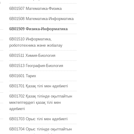
ы
6B01507 Математика-Физика
а
6B01508 Математика-Информатика
6B01509 Физика-Информатика
6B01510 Информатика,
робототехника және жобалау
6B01511 Химия-Биология
6B01513 География-Биология
6B01601 Тарих
6B01701 Қазақ тілі мен əдебиеті
6B01702 Қазақ тілінде оқытпайтын
мектептердегі қазақ тілі мен
əдебиеті
6B01703 Орыс тілі мен əдебиеті
6B01704 Орыс тілінде оқытпайтын