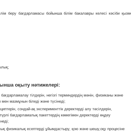
ілім беру бағдарламасы бойынша білім бакалавры келесі кәсіби қызм
ылық;
ынша оқыту нәтижелері:
бағдарламалау тілдерін, негізгі терминдердің мәнін, физиканы және
ен мазмұнын біледі және түсінеді;
птерін, сондай-ақ эксперименттік деректерді алу тәсілдерін,
ртүрлі бағдарламалық пакеттердің көмегімен деректерді өңдеу
неді;
алық физикалық есептерді ұйымдастыру, қою және шешу,оқу процесіне