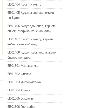
6B01404 Кəсіптік оқыту
6B01405 Құқық және экономика
негіздері
6B01406 Визуалды өнер, көркем
еңбек, графика және жобалау
6B01407 Кəсіптік оқыту, көркем
еңбек және жобалау
6B01408 Құқық, кәсіпкерлік және
бизнес негіздері
6B01501 Математика
6B01502 Физика
6B01503 Информатика
6B01504 Химия
6B01505 Биология
6B01506 География