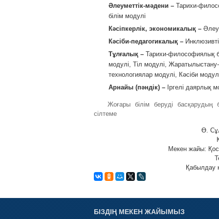
Әлеуметтік-мәдени –
Тарихи-филосо
білім модулі
Кәсіпкерлік, экономикалық –
Әлеу
Кәсіби-педагогикалық –
Инклюзивті
Тұлғалық –
Тарихи-философиялық бі
модулі, Тіл модулі, Жаратылыстану-
технологиялар модулі, Кәсіби моду
Арнайы (пәндік) –
Іргелі даярлық м
Жоғары білім беруді басқарудың б
сілтеме
Ө. Сұ
К
Мекен жайы: Қост
Т
Қабылдау к
БІЗДІҢ МЕКЕН ЖАЙЫМЫЗ