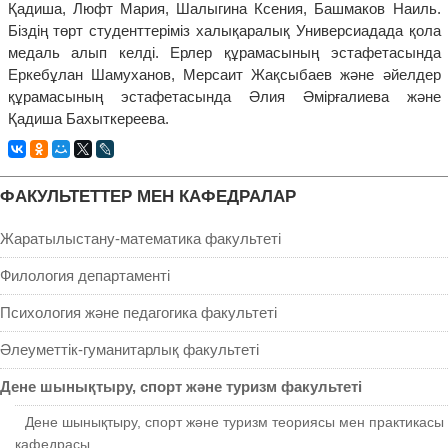
Қадиша, Люфт Мария, Шалыгина Ксения, Башмаков Наиль.
Біздің төрт студенттеріміз халықаралық Универсиадада қола
медаль алып келді. Ерлер құрамасының эстафетасында
Еркебұлан Шамуханов, Мерсаит Жақсыбаев және әйелдер
құрамасының эстафетасында Әлия Әмірғалиева және
Қадиша Бахыткереева.
ФАКУЛЬТЕТТЕР МЕН КАФЕДРАЛАР
Жаратылыстану-математика факультеті
Филология департаменті
Психология және педагогика факультеті
Әлеуметтік-гуманитарлық факультеті
Дене шынықтыру, спорт және туризм факультеті
Дене шынықтыру, спорт және туризм теориясы мен практикасы
кафедрасы