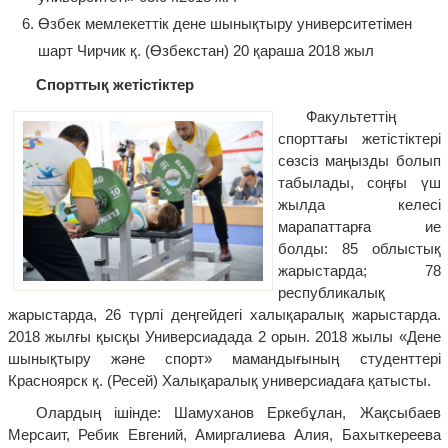
Өзбек мемлекеттік дене шынықтыру университетімен
шарт Чирчик қ. (Өзбекстан) 20 қараша 2018 жыл
Спорттық жетістіктер
Факультеттің
спорттағы жетістіктері
сөзсіз маңызды болып
табылады, соңғы үш
жылда келесі
марапаттарға ие
болды: 85 облыстық
жарыстарда; 78
республикалық
жарыстарда, 26 түрлі деңгейдегі халықаралық жарыстарда.
2018 жылғы қысқы Универсиадада 2 орын. 2018 жылы «Дене
шынықтыру және спорт» мамандығының студенттері
Красноярск қ. (Ресей) Халықаралық универсиадаға қатысты.
Олардың ішінде: Шамуханов Еркебұлан, Жақсыбаев
Мерсаит, Ребик Евгений, Амиргалиева Алия, Бахыткереева