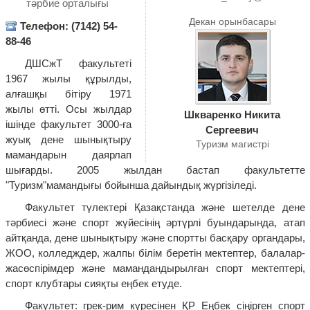
тәрбие орталығы
Декан орынбасары
Телефон: (7142) 54-
88-46
ДШСжТ факультеті
1967 жылы құрылды,
алғашқы бітіру 1971
жылы өтті. Осы жылдар
Шкваренко Никита
ішінде факультет 3000-ға
Сергеевич
жуық дене шынықтыру
Туризм магистрі
мамандарын даярлап
шығарды. 2005 жылдан бастап факультетте
"Туризм"мамандығы бойынша дайындық жүргізіледі.
Факультет түлектері Қазақстанда және шетелде дене
тәрбиесі және спорт жүйесінің әртүрлі буындарында, атап
айтқанда, дене шынықтыру және спортты басқару органдары,
ЖОО, колледждер, жалпы білім беретін мектептер, балалар-
жасөспірімдер және мамандандырылған спорт мектептері,
спорт клубтары сияқты еңбек етуде.
Факультет: грек-рим күресінен ҚР Еңбек сіңірген спорт