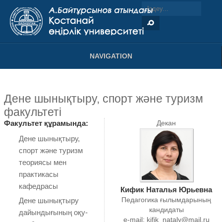
NAVIGATION
Дене шынықтыру, спорт және туризм
факультеті
Факультет құрамында:
Декан
Дене шынықтыру,
спорт және туризм
теориясы мен
практикасы
кафедрасы
Кифик Наталья Юрьевна
Дене шынықтыру
Педагогика ғылымдарының
кандидаты
дайындығының оқу-
e-mail:
kifik_nataly@mail.ru