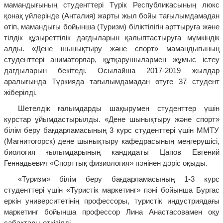
мамандығының студенттері Түрік Республикасының люкс
қонақ үйлерінде (Анталия) жарты жыл бойы тағылымдамадан
өтіп, мамандығы бойынша (Туризм) біліктілігін арттыруға және
тілдік құзыреттілік дағдыларын қалыптастыруға мүмкіндік
алды. «Дене шынықтыру және спорт» мамандығының
студенттері аниматорлар, құтқарушылармен жұмыс істеу
дағдыларын бекітеді. Осылайша 2017-2019 жылдар
аралығында Түркияда тағылымдамадан өтуге 37 студент
жіберілді.
Шетелдік ғалымдарды шақырумен студенттер үшін
курстар ұйымдастырылды. «Дене шынықтыру және спорт»
білім беру бағдарламасының 3 курс студенттері үшін ММТУ
(Магнитогорск) дене шынықтыру кафедрасының меңгерушісі,
биология ғылымдарының кандидаты Цапов Евгений
Геннадьевич «Спорттық физиология» пәнінен дәріс оқыды.
«Туризм» білім беру бағдарламасының 1-3 курс
студенттері үшін «Туристік маркетинг» пәні бойынша Бургас
еркін университетінің профессоры, туристік индустриядағы
маркетинг бойынша профессор Лина Анастасовамен оқу
сабақтары өткізілді.