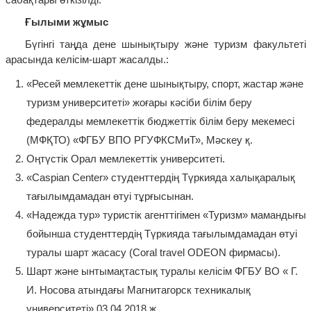
Ғылыми жұмыс
Бүгінгі таңда дене шынықтыру және туризм факультеті
арасында келісім-шарт жасалды.:
«Ресей мемлекеттік дене шынықтыру, спорт, жастар және
туризм университеті» жоғары кәсіби білім беру
федералды мемлекеттік бюджеттік білім беру мекемесі
(МФҚТО) «ФГБУ ВПО РГУФКСМиТ», Мәскеу қ.
Оңтүстік Орал мемлекеттік университеті.
«Caspian Center» студенттердің Түркияда халықаралық
тағылымдамадан өтуі тұрғысынан.
«Надежда тур» туристік агенттігімен «Туризм» мамандығы
бойынша студенттердің Түркияда тағылымдамадан өтуі
туралы шарт жасасу (Coral travel ODEON фирмасы).
Шарт және ынтымақтастық туралы келісім ФГБУ ВО « Г.
И. Носова атындағы Магнитагорск техникалық
университеті» 03.04.2018 ж. .