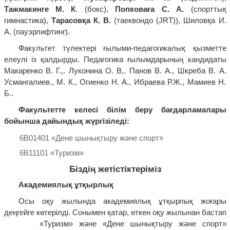
Тажмакинге М. К
. (бокс),
Попковаға С. А.
(спорттық
гимнастика),
Тарасовқа К. В.
(таеквондо (JRT)), Шиловқа И.
А. (пауэрлифтинг).
Факультет түлектері ғылыми-педагогикалық қызметте
елеулі із қалдырды. Педагогика ғылымдарының кандидаты
Макаренко В. Г.,. Луконина О. В,. Панов В. А., Шкреба В. А.
Усмангалиев., М. К., Огиенко Н. А., Ибраева Р.Ж., Мамиев Н.
Б..
Факультетте келесі білім беру бағдарламалары
бойынша дайындық жүргізіледі:
6В01401 «Дене шынықтыру және спорт»
6В11101 «Туризм»
Біздің жетістіктеріміз
Академиялық ұтқырлық
Осы оқу жылында академиялық ұтқырлық жоғары
деңгейге көтерілді. Сонымен қатар, өткен оқу жылынан бастап
«Туризм» және «Дене шынықтыру және спорт»