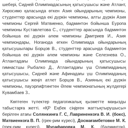
шебері, Сидней Олимпиадасының қатысушысы және Атлант,
Хиросимо қаласында өткен Азия ойындарының чемпионы,
студенттер арасында екі дүркін чемпионы, алты дүркін Азия
чемпионы Сергей Матвиенко, бадминтон бойынша Еуропа
чемпионы Куставлетова С., студенттер арасында бадминтон
бойынша екі дүркін әлем чемпионы Дмитриев И., Азия
чемпиондары, Ноганода өткен Олимпиада ойындарының
қатысушылары Борцов В., студенттер арасында бадминтон
бойынша екі дүркін әлем чемпионы және Селезнева О.,
Атлантадағы Олимпиада ойындарының қатысушысы
гимнастшы Рыбалко Д., Атлантадағы үш Олимпиаданың
қатысушысы, Сидней және Афинадағы үш Олимпиаданың
қатысушысы жеңіл атлет Борцов В., Азияның екі дүркін
чемпионы, пауэрлифтингтен Әлем чемпионатының жүлдегері
Кувамбаев З..
Көптеген түлектер педагогикалық қызметте маңызды
табыстарға жетті. «ҚР Еңбек сіңірген жаттықтырушысы»
берілген атағы
Солянкинға Г. С,
Лавриненкоға В. И. (бокс),
Матвиенкоға В. П.
(грек-рим күресі),
Досмағамбетовке М. К.
(грек-рим күресі),
Мусафаровқа М. К.
(бадминтон),