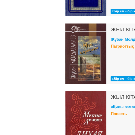
«Бір ел – бір 
ЖЫЛ КІТ
Жұбан Молд
Патриоттық
«Бір ел – бір 
ЖЫЛ КІТ
«Қилы заман
Повесть