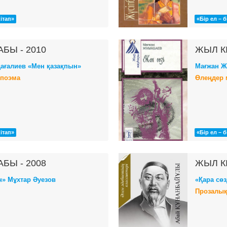
кітап»
«Бір ел – б
АБЫ - 2010
ЖЫЛ КІ
ағалиев «Мен қазақпын»
Мағжан Ж
 поэма
Өлеңдер 
кітап»
«Бір ел – б
АБЫ - 2008
ЖЫЛ КІ
» Мұхтар Әуезов
«Қара сө
Прозалық