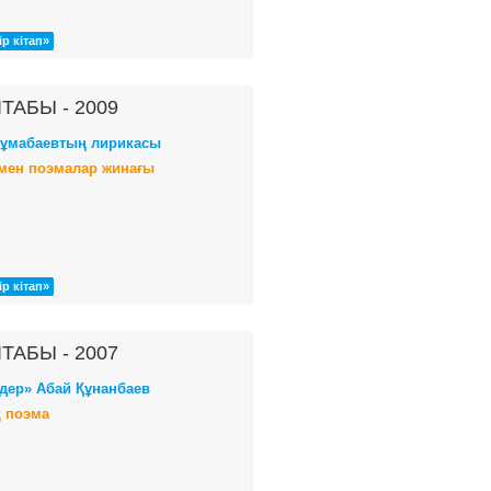
ір кітап»
ТАБЫ - 2009
ұмабаевтың лирикасы
мен поэмалар жинағы
ір кітап»
ТАБЫ - 2007
здер» Абай Құнанбаев
 поэма