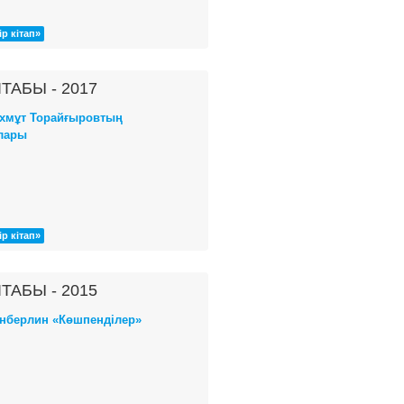
ір кітап»
ТАБЫ - 2017
хмұт Торайғыровтың
лары
ір кітап»
ТАБЫ - 2015
енберлин «Көшпенділер»