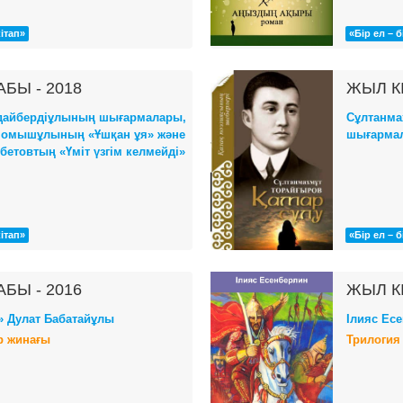
кітап»
«Бір ел – б
АБЫ - 2018
ЖЫЛ КІ
дайбердіұлының шығармалары,
Сұлтанма
омышұлының «Ұшқан ұя» және
шығарма
бетовтың «Үміт үзгім келмейді»
кітап»
«Бір ел – б
АБЫ - 2016
ЖЫЛ КІ
» Дулат Бабатайұлы
Ілияс Ес
 жинағы
Трилогия