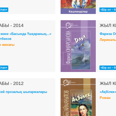
кітап»
«Бір ел – б
АБЫ - 2014
ЖЫЛ КІ
 және «Басында Үшқараның...»
Фариза О
тбеков
Лирикалы
 жинағы
кітап»
«Бір ел – б
АБЫ - 2012
ЖЫЛ КІ
кей прозалық шығармалары
«Ақбілек
Роман