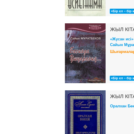
«Бір ел – бір 
ЖЫЛ КІТ
«Жусан исі»
Сайын Мұра
Шығармалар
«Бір ел – бір 
ЖЫЛ КІТ
Оралхан Бө