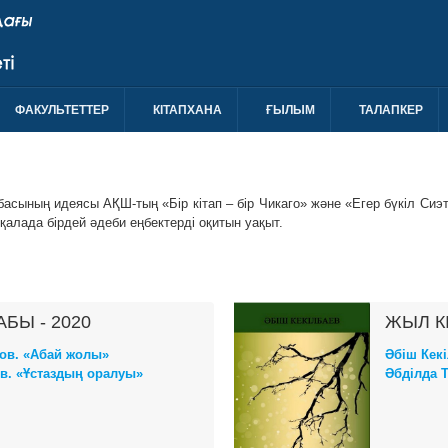
ФАКУЛЬТЕТТЕР
КIТАПХАНА
ҒЫЛЫМ
ТАЛАПКЕР
обасының идеясы АҚШ-тың «Бір кітап – бір Чикаго» және «Егер бүкіл Сиэт
қалада бірдей әдеби еңбектерді оқитын уақыт.
АБЫ - 2020
ЖЫЛ КІ
ов. «Абай жолы»
Әбіш Кек
в. «Ұстаздың оралуы»
Әбділда 