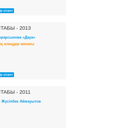
ір кітап»
ТАБЫ - 2013
ңғарсынова «Дауа»
қ өлеңдер жинағы
ір кітап»
ТАБЫ - 2011
» Жүсіпбек Аймауытов