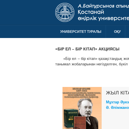
УНИВЕРСИТЕТ ТУРАЛЫ
ОҚУ
«БІР ЕЛ – БІР КІТАП» АКЦИЯСЫ
«Бір ел – бір кітап» қазақстандық ж
танымал жобаларынан негізделген, бүкіл 
ЖЫЛ КІТ
Мұхтар Әуез
Ә. Әлімжано