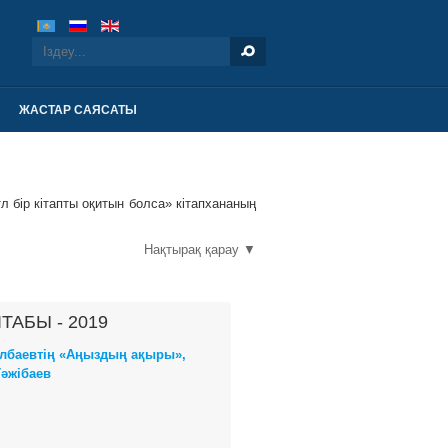
ЖАСТАР САЯСАТЫ
л бір кітапты оқитын болса» кітапхананың
Нақтырақ қарау ▼
ТАБЫ - 2019
ілбаевтің «Аңыздың ақыры»,
Тәжібаев