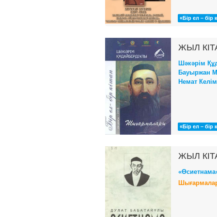
«Бір ел – бір 
ЖЫЛ КІТ
Шәкәрім Құ
Бауыржан М
Немат Келім
«Бір ел – бір 
ЖЫЛ КІТ
«Өсиетнама
Шығармалар