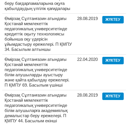
беру бағдарламаларына оқуға
қабылдаудың үлгілік қағидалары
Өмірзақ Сұлтанғазин атындағы
28.08.2019
ЖҮКТЕУ
Қостанай мемлекеттік
педагогикалық университетінде
кредиттік оқыту технологиясы
бойынша оқу үдерісін
ұйымдастыру ережелері. П ҚМПУ
34. Басылым алтыншы
Өмірзақ Сұлтанғазин атындағы
22.04.2020
ЖҮКТЕУ
Қостанай мемлекеттік
педагогикалық университетінде
білім алушыларды ауыстыру
және қайта қабылдау ережелері.
П ҚМПУ 69. Басылым үшінші
Өмірзақ Сұлтанғазин атындағы
28.08.2019
ЖҮКТЕУ
Қостанай мемлекеттік
педагогикалық университетінде
білім алушыларға академиялық
демалыстар беру ережелері. П
ҚМПУ 44. Басылым екінші