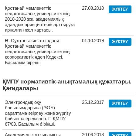
Қостанай мемлекеттік
27.08.2018
ЖҮКТЕУ
педагогикалық университетінің
2018-2020 жж. академиялық
адалдық принциптерін арттыруға
арналған жол картасы.
Ө. Сұлтанғазин атындағы
01.10.2019
ЖҮКТЕУ
Қостанай мемлекеттік
педагогикалық университетінің
корпоративтік әдеп Кодексі.
Басылым бірінші.
ҚМПУ нормативтік-анықтамалық құжаттары.
Қағидалары
Электрондық оқу
25.12.2017
ЖҮКТЕУ
басылымдарына (ЭОБ)
сараптама әзірлеу және жүргізу
бойынша ережелер. П ҚМПУ
67/03. Басылым бірінші.
Академиялық ұтқырлықты
20.06.2018
ЖҮКТЕУ