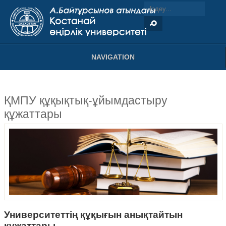
NAVIGATION
ҚМПУ құқықтық-ұйымдастыру
құжаттары
Университеттің құқығын анықтайтын
құжаттары