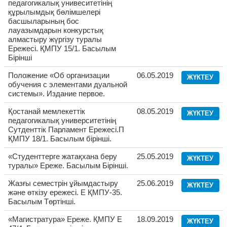
педагогикалық унивеситетінің
құрылымдық бөлімшелері
басшыларының бос
лауазымдарын конкурстық
алмастыру жүргізу туралы
Ережесі. ҚМПУ 15/1. Басылым
Бірінші
Положение «Об организации
06.05.2019
ЖҮКТЕУ
обучения с элементами дуальной
системы». Издание первое.
Қостанай мемлекеттік
08.05.2019
ЖҮКТЕУ
педагогикалық университетінің
Сутденттік Парламент Ережесі.П
ҚМПУ 18/1. Басылым бірінші.
«Студенттерге жатақхана беру
25.05.2019
ЖҮКТЕУ
туралы» Ереже. Басылым Бірінші.
Жазғы семестрін ұйымдастыру
25.06.2019
ЖҮКТЕУ
және өткізу ережесі. Е ҚМПУ-35.
Басылым Төртінші.
«Магистратура» Ереже. ҚМПУ Е
18.09.2019
ЖҮКТЕУ