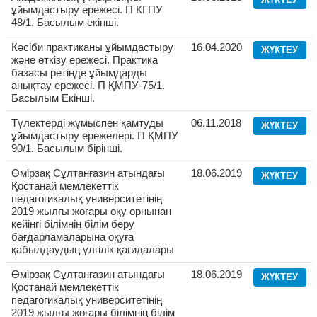
ұйымдастыру ережесі. П КГПУ
48/1. Басылым екінші.
Кәсіби практиканы ұйымдастыру
16.04.2020
ЖҮКТЕУ
және өткізу ережесі. Практика
базасы ретінде ұйымдарды
анықтау ережесі. П ҚМПУ-75/1.
Басылым Екінші.
Түлектерді жұмыспен қамтуды
06.11.2018
ЖҮКТЕУ
ұйымдастыру ережелері. П ҚМПУ
90/1. Басылым бірінші.
Өмірзақ Сұлтанғазин атындағы
18.06.2019
ЖҮКТЕУ
Қостанай мемлекеттік
педагогикалық университетінің
2019 жылғы жоғары оқу орнынан
кейінгі білімнің білім беру
бағдарламаларына оқуға
қабылдаудың үлгілік қағидалары
Өмірзақ Сұлтанғазин атындағы
18.06.2019
ЖҮКТЕУ
Қостанай мемлекеттік
педагогикалық университетінің
2019 жылғы жоғары білімнің білім