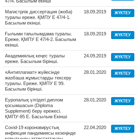
47/4. Басылым екінші
Магистрлік диссертация (жоба)
18.09.2019
ЖҮКТЕУ
туралы ереже. ҚМПУ Е 47/4-1.
Басылым екінші.
Ғылыми тағылымдама туралы.
18.09.2019
ЖҮКТЕУ
Ереже. ҚМПУ Е 47/4-2. Басылым
екінші.
Академиялық кеңес туралы
24.09.2019
ЖҮКТЕУ
ереже. Басылым бірінші.
«Антиплагиат» жүйесінде
28.01.2020
ЖҮКТЕУ
жазбаша жұмыстарды тексеру
туралы. Ереже. ҚМПУ Е 99.
Басылым бірінші.
Еуропалық үлгідегі диплом
28.01.2020
ЖҮКТЕУ
қосымшасын (Diploma
Supplement) беру ережесі.
ҚМПУ-85 Е. Басылым Екінші
Covid-19 короновирустық
22.04.2020
ЖҮКТЕУ
инфекция пандемиясы кезеңінде
қорытынды аттестаттауды