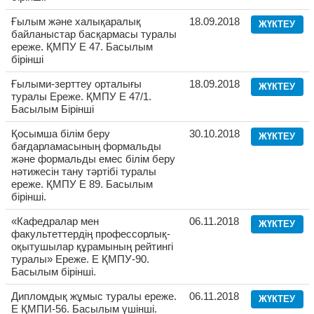
Ғылым және халықаралық
18.09.2018
ЖҮКТЕУ
байланыстар басқармасы туралы
ереже. ҚМПУ Е 47. Басылым
бірінші
Ғылыми-зерттеу орталығы
18.09.2018
ЖҮКТЕУ
туралы Ереже. ҚМПУ Е 47/1.
Басылым Бірінші
Қосымша білім беру
30.10.2018
ЖҮКТЕУ
бағдарламасының формальды
және формальды емес білім беру
нәтижесін тану тәртібі туралы
ереже. ҚМПУ Е 89. Басылым
бірінші.
«Кафедралар мен
06.11.2018
ЖҮКТЕУ
факультеттердің профессорлық-
оқытушылар құрамының рейтингі
туралы» Ереже. Е ҚМПУ-90.
Басылым бірінші.
Дипломдық жұмыс туралы ереже.
06.11.2018
ЖҮКТЕУ
Е ҚМПИ-56. Басылым үшінші.