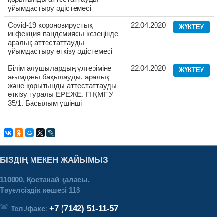
ұйымдастыру әдістемесі
Covid-19 короновирустық
22.04.2020
ЖҮКТЕУ
инфекция пандемиясы кезеңінде
аралық аттестаттауды
ұйымдастыру өткізу әдістемесі
Білім алушылардың үлгеріміне
22.04.2020
ЖҮКТЕУ
ағымдағы бақылауды, аралық
және қорытынды аттестаттауды
өткізу туралы ЕРЕЖЕ. П ҚМПУ
35/1. Басылым үшінші
БІЗДІҢ МЕКЕН ЖАЙЫМЫЗ
110000, Қостанай қаласы,
Тәуелсіздік көшесі 118
+7 (7142) 51-11-57
Тел./факс: