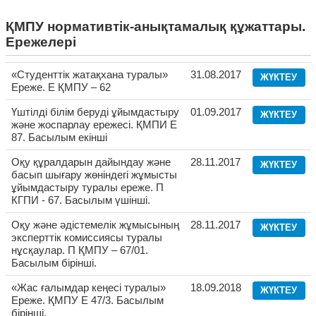
ҚМПУ нормативтік-анықтамалық құжаттары.
Ережелері
«Студенттік жатақхана туралы»
31.08.2017
ЖҮКТЕУ
Ереже. Е ҚМПУ – 62
Үштілді білім беруді ұйымдастыру
01.09.2017
ЖҮКТЕУ
және жоспарлау ережесі. ҚМПИ Е
87. Басылым екінші
Оқу құралдарын дайындау және
28.11.2017
ЖҮКТЕУ
басып шығару жөніндегі жұмысты
ұйымдастыру туралы ереже. П
КГПИ - 67. Басылым үшінші.
Оқу және әдістемелік жұмысының
28.11.2017
ЖҮКТЕУ
эксперттік комиссиясы туралы
нұсқаулар. П ҚМПУ – 67/01.
Басылым бірінші.
«Жас ғалымдар кеңесі туралы»
18.09.2018
ЖҮКТЕУ
Ереже. ҚМПУ Е 47/3. Басылым
бірінші.