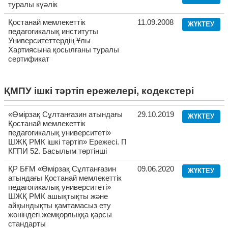
туралы күәлік
Қостанай мемлекеттік
11.09.2008
ЖҮКТЕУ
педагогикалық институты
Университеттердің Ұлы
Хартиясына қосылғаны туралы
сертификат
ҚМПУ ішкі тәртіп ережелері, кодекстері
«Өмірзақ Сұлтанғазин атындағы
29.10.2019
ЖҮКТЕУ
Қостанай мемлекеттік
педагогикалық университеті»
ШЖҚ РМК ішкі тәртіп» Ережесі. П
КГПИ 52. Басылым төртінші
ҚР БҒМ «Өмірзақ Сұлтанғазин
09.06.2020
ЖҮКТЕУ
атындағы Қостанай мемлекеттік
педагогикалық университеті»
ШЖҚ РМК ашықтықты және
айқындықты қамтамасыз ету
жөніндегі жемқорлыққа қарсы
стандарты