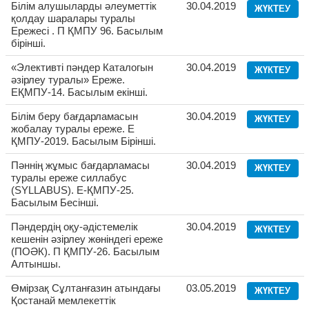
Білім алушыларды әлеуметтік
30.04.2019
ЖҮКТЕУ
қолдау шаралары туралы
Ережесі . П ҚМПУ 96. Басылым
бірінші.
«Элективті пәндер Каталогын
30.04.2019
ЖҮКТЕУ
әзірлеу туралы» Ереже.
ЕҚМПУ-14. Басылым екінші.
Білім беру бағдарламасын
30.04.2019
ЖҮКТЕУ
жобалау туралы ереже. Е
ҚМПУ-2019. Басылым Бірінші.
Пәннің жұмыс бағдарламасы
30.04.2019
ЖҮКТЕУ
туралы ереже силлабус
(SYLLABUS). Е-ҚМПУ-25.
Басылым Бесінші.
Пәндердің оқу-әдістемелік
30.04.2019
ЖҮКТЕУ
кешенін әзірлеу жөніндегі ереже
(ПОӘК). П ҚМПУ-26. Басылым
Алтыншы.
Өмірзақ Сұлтанғазин атындағы
03.05.2019
ЖҮКТЕУ
Қостанай мемлекеттік