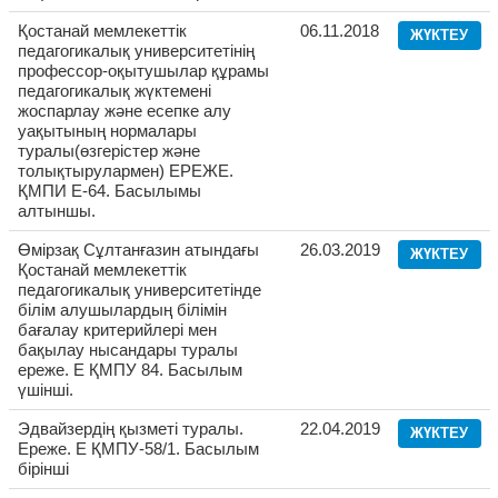
Қостанай мемлекеттік
06.11.2018
ЖҮКТЕУ
педагогикалық университетінің
профессор-оқытушылар құрамы
педагогикалық жүктемені
жоспарлау және есепке алу
уақытының нормалары
туралы(өзгерістер және
толықтырулармен) ЕРЕЖЕ.
ҚМПИ Е-64. Басылымы
алтыншы.
Өмірзақ Сұлтанғазин атындағы
26.03.2019
ЖҮКТЕУ
Қостанай мемлекеттік
педагогикалық университетінде
білім алушылардың білімін
бағалау критерийлері мен
бақылау нысандары туралы
ереже. Е ҚМПУ 84. Басылым
үшінші.
Эдвайзердің қызметі туралы.
22.04.2019
ЖҮКТЕУ
Ереже. Е ҚМПУ-58/1. Басылым
бірінші