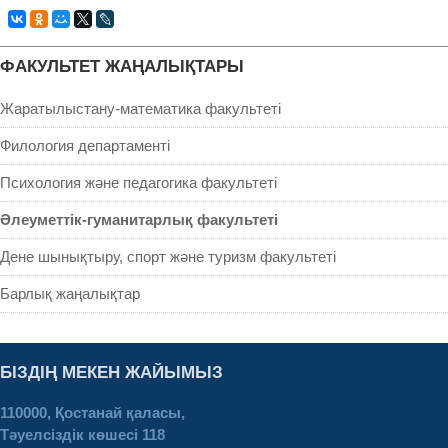
ФАКУЛЬТЕТ ЖАҢАЛЫҚТАРЫ
Жаратылыстану-математика факультеті
Филология департаменті
Психология және педагогика факультеті
Әлеуметтік-гуманитарлық факультеті
Дене шынықтыру, спорт және туризм факультеті
Барлық жаңалықтар
БІЗДІҢ МЕКЕН ЖАЙЫМЫЗ
110000, Қостанай қаласы,
Тәуелсіздік көшесі 118