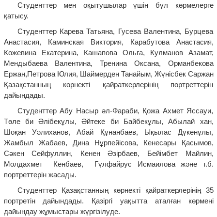
Студенттер мен оқытушылар үшін бұл көрмелерге
қатысу.
Студенттер Карева Татьяна, Гусева Валентина, Бурцева
Анастасия, Каминская Виктория, Карабутова Анастасия,
Кожевина Екатерина, Кашапова Ольга, Кулманов Азамат,
Мендыбаева Валентина, Тренина Оксана, Орманбекова
Ержан,Петрова Юлия, Шаймерден Танайым, Жүнісбек Саржан
Қазақстанның көрнекті қайраткерлерінің портреттерін
дайындады.
Студенттер Абу Насыр әл-Фараби, Қожа Ахмет Яссауи,
Төле би Әлібекұлы, Әйтеке би Байбекұлы, Абылай хан,
Шоқан Уәлиханов, Абай Құнанбаев, Ықылас Дүкенұлы,
Жамбыл Жабаев, Дина Нұрпейісова, Кенесары Қасымов,
Сәкен Сейфуллин, Кенен Әзірбаев, Бейімбет Майлин,
Молдахмет Кенбаев, Гүлфайрус Исмаилова және т.б.
портреттерін жасады.
Студенттер Қазақстанның көрнекті қайраткерлерінің 35
портретін дайындады. Қазіргі уақытта аталған көрмені
дайындау жұмыстары жүргізілуде.