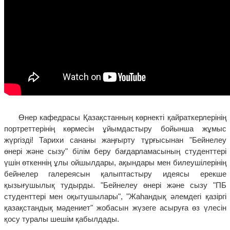
Өнер кафедрасы Қазақстанның көрнекті қайраткерлерінің
портреттерінің көрмесін ұйымдастыру бойынша жұмыс
жүргізді! Тарихи сананы жаңғырту тұрғысынан "Бейнелеу
өнері және сызу" білім беру бағдарламасының студенттері
үшін өткеннің ұлы ойшылдары, ақындары мен билеушілерінің
бейнелер галереясын қалыптастыру идеясы ерекше
қызығушылық тудырды. "Бейнелеу өнері және сызу "ПБ
студенттері мен оқытушылары", "Жаһандық әлемдегі қазіргі
қазақстандық мәдениет" жобасын жүзеге асыруға өз үлесін
қосу туралы шешім қабылдады.