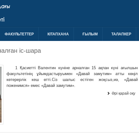
ФАКУЛЬТЕТТЕР
КIТАПХАНА
ҒЫЛЫМ
ТАЛАПКЕР
налған іс-шара
1 Қасиетті Валентин күніне арналған 15 ақпан күні ағылшын
факультетінің ұйымдастыруымен «Давай замутим» атты көңіл
көтерерлік кеш өтті.Сіз шалыс естіген жоқсыз,иә, «Давай
поженимся» емес «Давай замутим».
Әрі қарай оқу