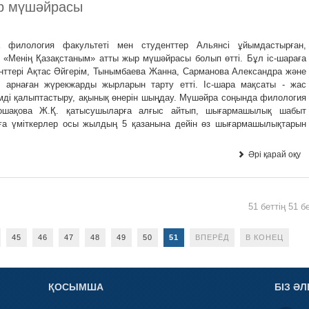
р мүшәйрасы
 филология факультеті мен студенттер Альянсі ұйымдастырған,
н «Менің Қазақстаным» атты жыр мүшәйрасы болып өтті. Бұл іс-шараға
енттері Ақтас Әйгерім, Тынымбаева Жанна, Сарманова Александра және
е арнаған жүрекжарды жырларын тарту етті. Іс-шара мақсаты - жас
імді қалыптастыру, ақынық өнерін шыңдау. Мүшәйра соңында филология
Шошақова Ж.Қ. қатысушыларға алғыс айтып, шығармашылық шабыт
уға үміткерлер осы жылдың 5 қазанына дейін өз шығармашылықтарын
Әрі қарай оқу
51 беттің 51 бе
45
46
47
48
49
50
51
ВПЕРЁД
В КОНЕЦ
ҚОСЫМША
БІЗ ӘЛ