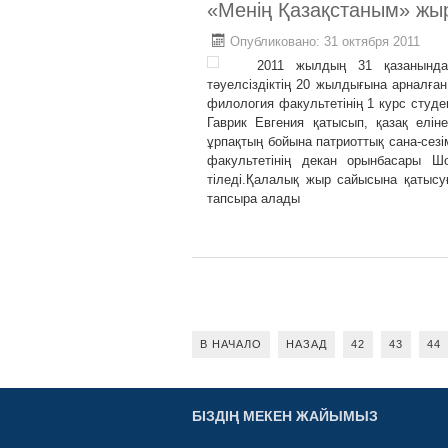
«Менің Қазақстаным» жы
Опубликовано: 31 октября 2011
2011 жылдың 31 қазанында
тәуелсіздіктің 20 жылдығына арналға
филология факультетінің 1 курс студ
Гаврик Евгения қатысып, қазақ елін
ұрпақтың бойына патриоттық сана-сез
факультетінің декан орынбасары 
тіледі.Қалалық жыр сайысына қатыс
тапсыра алады
В НАЧАЛО
НАЗАД
42
43
44
БІЗДІҢ МЕКЕН ЖАЙЫМЫЗ