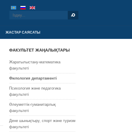
ЖАСТАР САЯСАТЫ
ФАКУЛЬТЕТ ЖАҢАЛЫҚТАРЫ
Жаратылыстану-математика
факультеті
Филология департаменті
Психология және педагогика
факультеті
Әлеуметтік-гуманитарлық
факультеті
Дене шынықтыру, спорт және туризм
факультеті