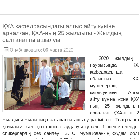
ҚХА кафедрасындағы алғыс айту күніне
арналған, ҚХА-ның 25 жылдығы - Жылдың
салтанатты ашылуы
Опубликовано: 06 марта 2020
2020 жылдың 
наурызында ҚХ
кафедрасында
облыстық ҚХ
мүшелерінің
қатысуымен Алғы
айту күніне және ҚХА
ның 25 жылдығын
арналған ҚХА-ның 2
жылдығы жылының салтанатты ашылу рәсімі өтті. Театрланға
қойылым, халықтың қоныс аударуы туралы бірнеше өлеңдер
спикерлердің сөз сөйлеуі, З. С. Чумакованың «Адам бол!