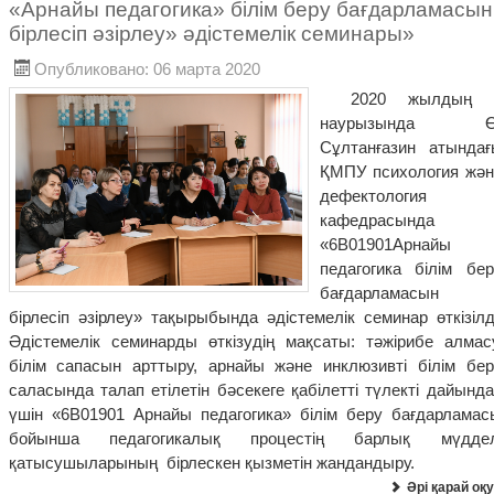
«Арнайы педагогика» білім беру бағдарламасын
бірлесіп әзірлеу» әдістемелік семинары»
Опубликовано: 06 марта 2020
2020 жылдың 
наурызында Ө
Сұлтанғазин атындағ
ҚМПУ психология жән
дефектология
кафедрасында
«6В01901Арнайы
педагогика білім бер
бағдарламасын
бірлесіп әзірлеу» тақырыбында әдістемелік семинар өткізілд
Әдістемелік семинарды өткізудің мақсаты: тәжірибе алмасу
білім сапасын арттыру, арнайы және инклюзивті білім бер
саласында талап етілетін бәсекеге қабілетті түлекті дайынд
үшін «6В01901 Арнайы педагогика» білім беру бағдарламас
бойынша педагогикалық процестің барлық мүддел
қатысушыларының бірлескен қызметін жандандыру.
Әрі қарай оқу