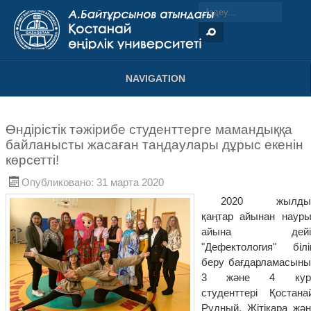
NAVIGATION
Өндірістік тәжірибе студенттерге мамандыққа
байланысты жасаған таңдаулары дұрыс екенін
көрсетті!
Опубликовано: 31 марта 2020
2020 жылды
қаңтар айынан науры
айына дейі
"Дефектология" білі
беру бағдарламасыны
3 және 4 кур
студенттері Қостанай
Рудный, Жітіқара жән