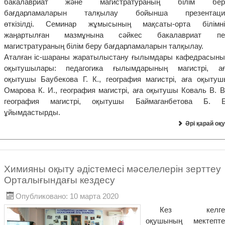
бакалавриат және магистратураның білім бер
бағдарламаларын талқылау бойынша презентаци
өткізілді. Семинар жұмысының мақсаты-орта білімні
жаңартылған мазмұнына сәйкес бакалавриат пе
магистратураның білім беру бағдарламаларын талқылау.
Аталған іс-шараны жаратылыстану ғылымдары кафедрасыны
оқытушылары: педагогика ғылымдарының магистрі, ағ
оқытушы Баубекова Г. К., география магистрі, аға оқытуш
Омарова К. И., география магистрі, аға оқытушы Коваль В. В
география магистрі, оқытушы Баймаганбетова Б. Б
ұйымдастырды.
Әрі қарай оқу
Химияны оқыту әдістемесі мәселелерін зерттеу
Орталығындағы кездесу
Опубликовано: 10 марта 2020
Кез келге
оқушының мектептег