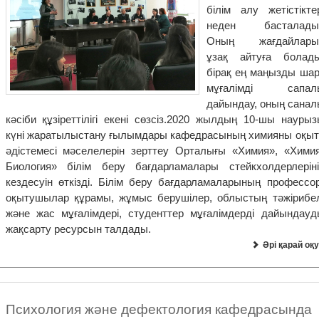
білім алу жетістіктер
неден басталады
Оның жағдайлары
ұзақ айтуға болады
бірақ ең маңызды шар
мұғалімді сапал
дайындау, оның санал
кәсіби құзіреттілігі екені сөзсіз.2020 жылдың 10-шы наурыз
күні жаратылыстану ғылымдары кафедрасының химияны оқыт
әдістемесі мәселелерін зерттеу Орталығы «Химия», «Химия
Биология» білім беру бағдарламалары стейкхолдерлеріні
кездесуін өткізді. Білім беру бағдарламаларының профессор
оқытушылар құрамы, жұмыс берушілер, облыстың тәжірибел
және жас мұғалімдері, студенттер мұғалімдерді дайындауд
жақсарту ресурсын талдады.
Әрі қарай оқу
Психология және дефектология кафедрасында