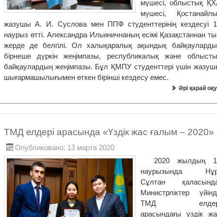
мүшесі, облыстық ҚХ
мүшесі, Қостанайлы
жазушы А. И. Суслова мен ППФ студенттерінің кездесуі 1
наурыз өтті. Александра Ильиничнаның есімі Қазақстаннан ты
жерде де белгілі. Ол халықаралық ақындық байқауларды
бірнеше дүркін жеңімпазы, республикалық және облысты
байқаулардың жеңімпазы. Бұл ҚМПУ студенттері үшін жазуш
шығармашылығымен өткен бірінші кездесу емес.
Әрі қарай оқу
ТМД елдері арасында «Үздік жас ғалым – 2020»
Опубликовано: 13 марта 2020
2020 жылдың 1
наурызында Нұр
Сұлтан қаласында
Министрліктер үйінд
ТМД елдер
арасындағы үздік жа