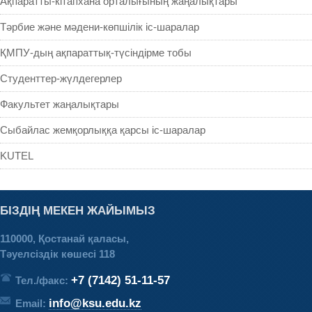
Ақпаратты-кітапхана орталығының жаңалықтары
Тәрбие және мәдени-көпшілік іс-шаралар
ҚМПУ-дың ақпараттық-түсіндірме тобы
Студенттер-жүлдегерлер
Факультет жаңалықтары
Сыбайлас жемқорлыққа қарсы іс-шаралар
KUTEL
БІЗДІҢ МЕКЕН ЖАЙЫМЫЗ
110000, Қостанай қаласы,
Тәуелсіздік көшесі 118
+7 (7142) 51-11-57
Тел./факс:
info@ksu.edu.kz
Email: