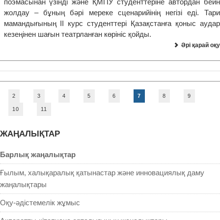
поэмасынан үзінді және ҚМПУ студенттеріне автордан бейн
жолдау – бұның бәрі мереке сценарийінің негізі еді. Тари
мамандығының ІІ курс студенттері Қазақстанға қоныс аудар
кезеңінен шағын театрланған көрініс қойды.
Әрі қарай оқу
2
3
4
5
6
7
8
9
10
11
ЖАҢАЛЫҚТАР
Барлық жаңалықтар
Ғылым, халықаралық қатынастар және инновациялық даму
жаңалықтары
Оқу-әдістемелік жұмыс