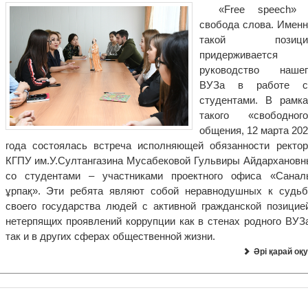
«Free speech» 
свобода слова. Именн
такой позици
придерживается
руководство нашег
ВУЗа в работе с
студентами. В рамка
такого «свободного
общения, 12 марта 202
года состоялась встреча исполняющей обязанности ректор
КГПУ им.У.Султангазина Мусабековой Гульвиры Айдархановн
со студентами – участниками проектного офиса «Санал
ұрпақ». Эти ребята являют собой неравнодушных к судьб
своего государства людей с активной гражданской позицией
нетерпящих проявлений коррупции как в стенах родного ВУЗа
так и в других сферах общественной жизни.
Әрі қарай оқу