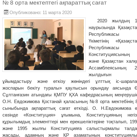
№ 8 орта мектептегі ақпараттық сағат
Опубликовано: 11 марта 2020
2020 жылдың 1
наурызында Қазақста
Республикасы
Үкіметінің «Қазақста
Республикасы
Конституциясының
және Қазақстан халқ
Ассамблеясының 2
жылдығын
ұйымдастыру және өткізу жөніндегі ұлттық іс-шарала
жоспарын бекіту туралы» қаулысын орындау аясында Ө
Сұлтанғазин атындағы ҚМПУ ҚХА кафедрасының меңгерушіс
О.Н. Евдокимова Қостанай қаласының №8 орта мектебінің 8
сыныбында ақпараттық сағат өткізді. О. Н.Евдокимова ө
сөзінде «Конституция» ұғымына, Конституцияның негізг
құрылымдық элементтері мен ерекшеліктеріне тоқталып, 199
және 1995 жылғы Конституцияға салыстырмалы талда
жасады, адамның және ҚР азаматының конституциялы