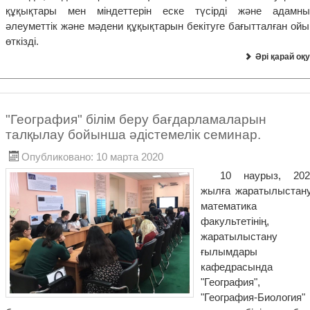
құқықтары мен міндеттерін еске түсірді және адамны
әлеуметтік және мәдени құқықтарын бекітуге бағытталған ойы
өткізді.
Әрі қарай оқу
"География" білім беру бағдарламаларын
талқылау бойынша әдістемелік семинар.
Опубликовано: 10 марта 2020
10 наурыз, 202
жылға жаратылыстану
математика
факультетінің,
жаратылыстану
ғылымдары
кафедрасында
"География",
"География-Биология"