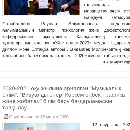
ғалымдарды
марапаттау рәсімі өтт
Байқауға қатысуш
Сатыбалдина Раушан Әлімжановнаға, педагогик
ғылымдарының магистрі, психология және дефектологи
кафедрасының оқытушысы Қазақстанның таныма
тұлғаларының қолынан «Жас ғалым-2020» медалі, І дәрежел
диплом және Елтаңба авторы Жандарбек Мәлібековтың жек
қолтаңбасы бар «Үздік жас ғалым – 2020» жинағы табыс етілді.
Әрі қарай оқу
2020-2021 оқу жылына арналған "Музыкалық
білім", "Визуалды өнер, Көркем еңбек, графика
және жобалау" білім беру бағдарламасын
талқылау
Опубликовано: 12 марта 2020
12 наурызда 202