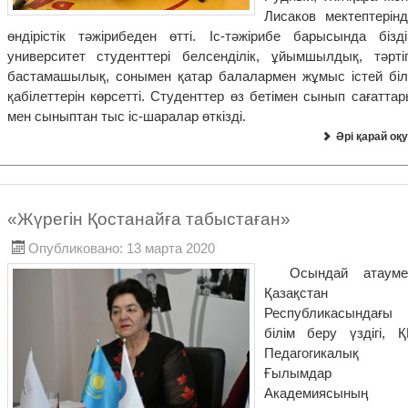
Лисаков мектептерінд
өндірістік тәжірибеден өтті. Іс-тәжірибе барысында бізді
университет студенттері белсенділік, ұйымшылдық, тәртіп
бастамашылық, сонымен қатар балалармен жұмыс істей біл
қабілеттерін көрсетті. Студенттер өз бетімен сынып сағатта
мен сыныптан тыс іс-шаралар өткізді.
Әрі қарай оқу
«Жүрегін Қостанайға табыстаған»
Опубликовано: 13 марта 2020
Осындай атауме
Қазақстан
Республикасындағы
білім беру үздігі, Қ
Педагогикалық
Ғылымдар
Академиясының