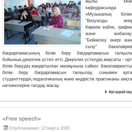
жылы Өне
кафедрасында
«Музыкалық білім»
"Визуалды өнер
Көркем еңбек, график
және жобалау"
"Бейнелеу өнері жән
сызу" бакалавриа
бағдарламасының білім беру бағдарламасын талқыла
бойынша дөңгелек үстел өтті. Дөңгелек үстелдің мақсаты - ор
білім берудің жаңартылған мазмұнына сәйкес бакалавриатты
білім беру бағдарламасын талқылау, сонымен қата
студенттердің педагогикалық және өндірістік практиканы аяқт
нәтижелеріне талдау жасау.
Әрі қарай оқу
«Free speech»
Опубликовано: 12 марта 2020